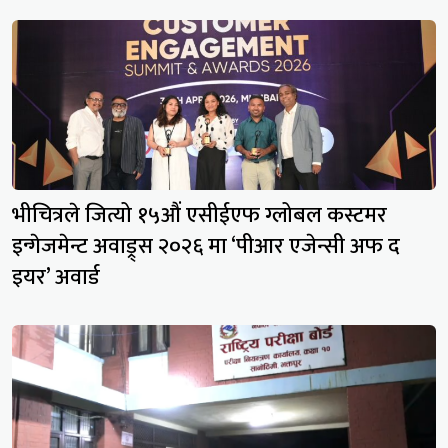
भीचित्रले जित्यो १५औं एसीईएफ ग्लोबल कस्टमर
इन्गेजमेन्ट अवाड्र्स २०२६ मा ‘पीआर एजेन्सी अफ द
इयर’ अवार्ड