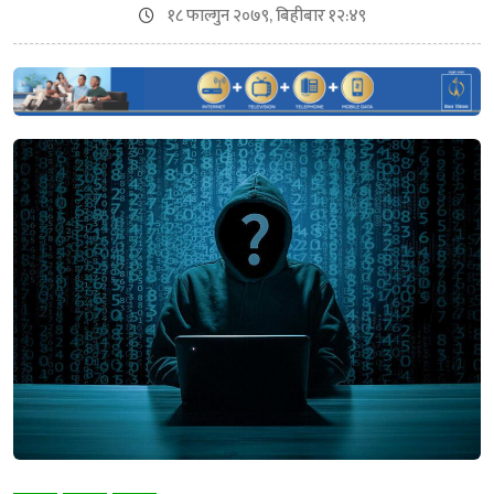
१८ फाल्गुन २०७९, बिहीबार १२:४९