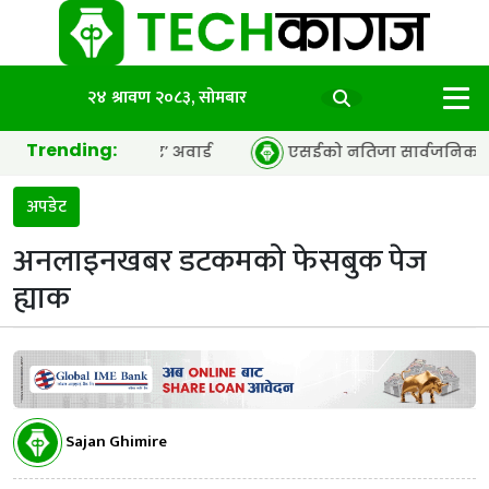
२४ श्रावण २०८३, सोमबार
Trending:
सी अफ द इयर’ अवार्ड
एसईको नतिजा सार्वजनिक, ६५.९८ प्रतिशत वि
अपडेट
अनलाइनखबर डटकमको फेसबुक पेज
ह्याक
Sajan Ghimire