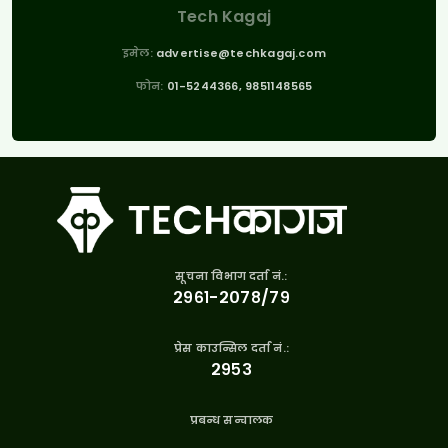
Tech Kagaj
इमेल:
advertise@techkagaj.com
फोन:
01-5244366, 9851148565
सूचना विभाग दर्ता नं.:
२९६१-२०७८/७९
प्रेस काउन्सिल दर्ता नं.:
२९५३
प्रबन्ध सन्चालक