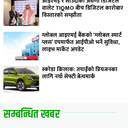
आइएमई र साउदीको अग्रणी डिजिटल
वालेट TIQMO बीच डिजिटल कारोबार
विस्तारको सम्झौता
ग्लोबल आइएमई बैंकको ‘ग्लोबल स्मार्ट
प्लस’ एपमार्फत आईपीओ भर्ने सुविधा,
लाइभ मार्केट अपडेट
स्कोडा किलाक: तपाईंको प्रियजनका
लागि नयाँ सेफ्टी बेन्चमार्क
सम्बन्धित खबर