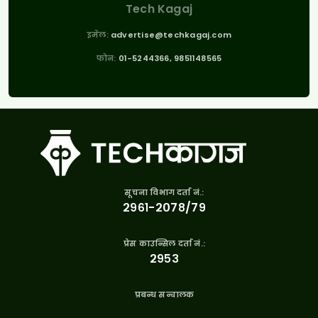
Tech Kagaj
इमेल:
advertise@techkagaj.com
फोन:
01-5244366, 9851148565
सूचना विभाग दर्ता नं.:
२९६१-२०७८/७९
प्रेस काउन्सिल दर्ता नं.:
२९५३
प्रबन्ध सन्चालक