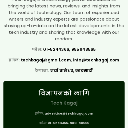
bringing the latest news, reviews, and insights from
the world of technology. Our team of experienced
writers and industry experts are passionate about
staying up-to-date on the latest developments in the
tech industry and sharing that knowledge with our
readers.
फोन:
01-5244366, 9851148565
इमेल:
techkagaj@gmail.com
,
info@techkagaj.com
ठेगाना:
नयाँ बानेश्वर, काठमाडौँ
विज्ञापनको लागि
Tech Kagaj
इमेल:
advertise@techkagaj.com
फोन:
01-5244366, 9851148565