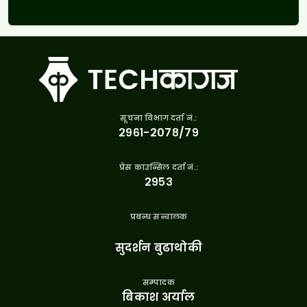
सूचना विभाग दर्ता नं.:
२९६१-२०७८/७९
प्रेस काउन्सिल दर्ता नं.:
२९५३
प्रबन्ध सन्चालक
सुदर्शन बुढाथोकी
सम्पादक
बिकाश अर्याल