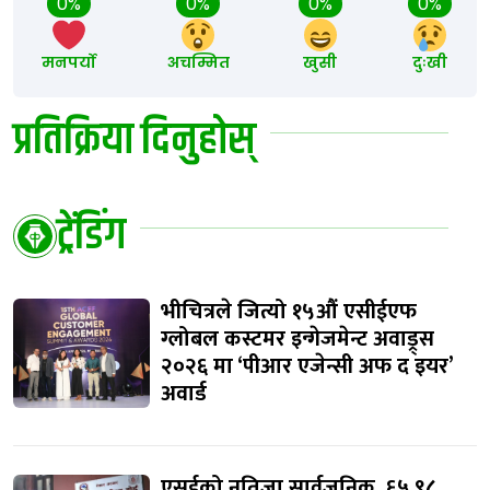
0%
0%
0%
0%
मनपर्यो
अचम्मित
खुसी
दुःखी
प्रतिक्रिया दिनुहोस्
ट्रेंडिंग
भीचित्रले जित्यो १५औं एसीईएफ
ग्लोबल कस्टमर इन्गेजमेन्ट अवाड्र्स
२०२६ मा ‘पीआर एजेन्सी अफ द इयर’
अवार्ड
एसईको नतिजा सार्वजनिक, ६५.९८