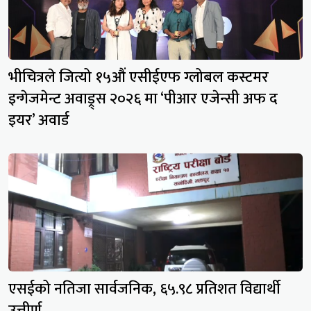
भीचित्रले जित्यो १५औं एसीईएफ ग्लोबल कस्टमर
इन्गेजमेन्ट अवाड्र्स २०२६ मा ‘पीआर एजेन्सी अफ द
इयर’ अवार्ड
एसईको नतिजा सार्वजनिक, ६५.९८ प्रतिशत विद्यार्थी
उत्तीर्ण