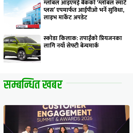
ग्लोबल आइएमई बैंकको ‘ग्लोबल स्मार्ट
प्लस’ एपमार्फत आईपीओ भर्ने सुविधा,
लाइभ मार्केट अपडेट
स्कोडा किलाक: तपाईंको प्रियजनका
लागि नयाँ सेफ्टी बेन्चमार्क
सम्बन्धित खबर