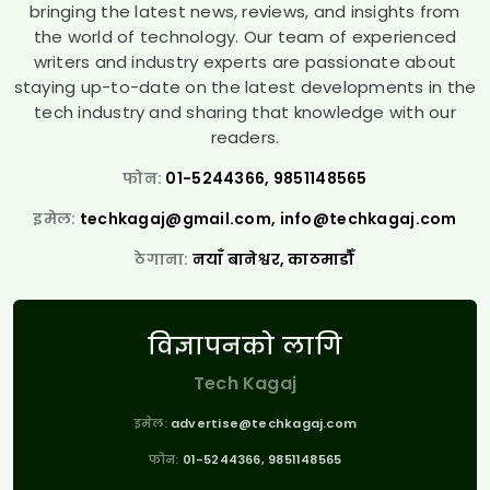
bringing the latest news, reviews, and insights from
the world of technology. Our team of experienced
writers and industry experts are passionate about
staying up-to-date on the latest developments in the
tech industry and sharing that knowledge with our
readers.
फोन:
01-5244366, 9851148565
इमेल:
techkagaj@gmail.com
,
info@techkagaj.com
ठेगाना:
नयाँ बानेश्वर, काठमाडौँ
विज्ञापनको लागि
Tech Kagaj
इमेल:
advertise@techkagaj.com
फोन:
01-5244366, 9851148565