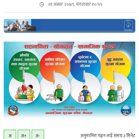
२१ असार २०७९, मंगलवार १०:५५
अनुमानित्त पढ्न लग्ने समय
2
मिनेट
अ
अ+
अ-