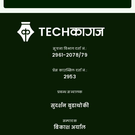
सूचना विभाग दर्ता नं.:
२९६१-२०७८/७९
प्रेस काउन्सिल दर्ता नं.:
२९५३
प्रबन्ध सन्चालक
सुदर्शन बुढाथोकी
सम्पादक
बिकाश अर्याल