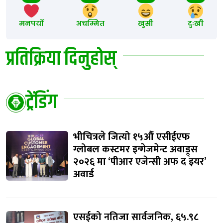
मनपर्यो
अचम्मित
खुसी
दुःखी
प्रतिक्रिया दिनुहोस्
ट्रेंडिंग
भीचित्रले जित्यो १५औं एसीईएफ
ग्लोबल कस्टमर इन्गेजमेन्ट अवाड्र्स
२०२६ मा ‘पीआर एजेन्सी अफ द इयर’
अवार्ड
एसईको नतिजा सार्वजनिक, ६५.९८