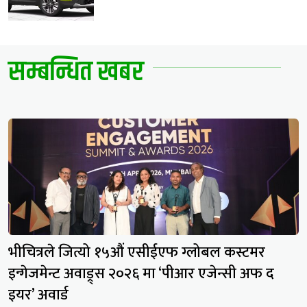
सम्बन्धित खबर
भीचित्रले जित्यो १५औं एसीईएफ ग्लोबल कस्टमर
इन्गेजमेन्ट अवाड्र्स २०२६ मा ‘पीआर एजेन्सी अफ द
इयर’ अवार्ड