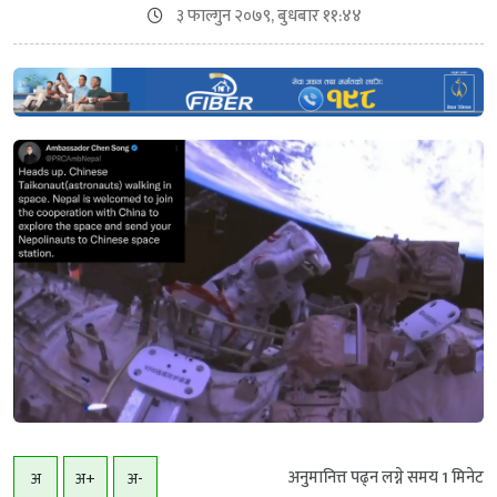
३ फाल्गुन २०७९, बुधबार ११:४४
अनुमानित्त पढ्न लग्ने समय
1
मिनेट
अ
अ+
अ-