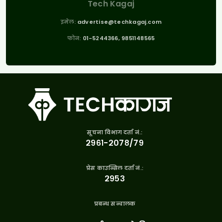
Tech Kagaj
इमेल:
advertise@techkagaj.com
फोन:
01-5244366, 9851148565
सूचना विभाग दर्ता नं.:
२९६१-२०७८/७९
प्रेस काउन्सिल दर्ता नं.:
२९५३
प्रबन्ध सन्चालक