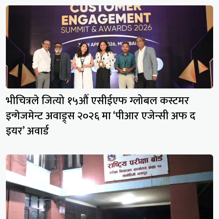
भीचित्रले जित्यो १५औं एसीईएफ ग्लोबल कस्टमर
इन्गेजमेन्ट अवाड्र्स २०२६ मा ‘पीआर एजेन्सी अफ द
इयर’ अवार्ड