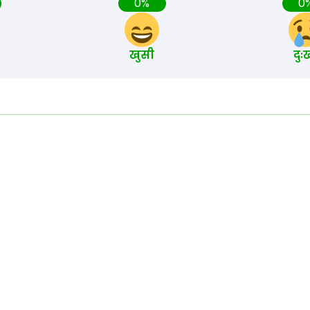
0%
0
खुसी
दुः