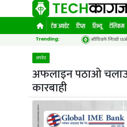
टेक अपडेट
टिप्स
रिभ्यू
टेलिकम
Trending:
भीचित्रले जित्यो १५औं एसीईएफ ग्लो
अपडेट
अफलाइन पठाओ चलाउने
कारबाही