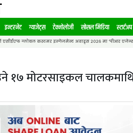
इन्टरनेट
ग्याजेट्स
टेक्नोलोजी
सोसल मिडिया
स्टार्टअप
बल कस्टमर इन्गेजमेन्ट अवाड्र्स २०२६ मा ‘पीआर एजेन्सी अफ द इयर’ अव
 १७ मोटरसाइकल चालकमाथि ट्