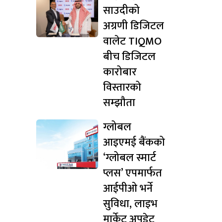
साउदीको
अग्रणी डिजिटल
वालेट TIQMO
बीच डिजिटल
कारोबार
विस्तारको
सम्झौता
ग्लोबल
आइएमई बैंकको
‘ग्लोबल स्मार्ट
प्लस’ एपमार्फत
आईपीओ भर्ने
सुविधा, लाइभ
मार्केट अपडेट