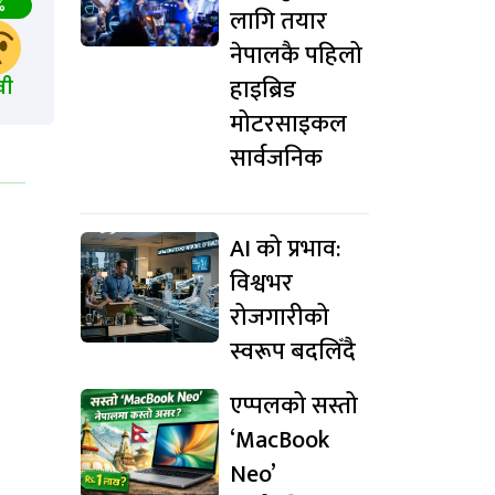
%
लागि तयार
नेपालकै पहिलो
हाइब्रिड
खी
मोटरसाइकल
सार्वजनिक
AI को प्रभाव:
विश्वभर
रोजगारीको
स्वरूप बदलिँदै
एप्पलको सस्तो
‘MacBook
Neo’