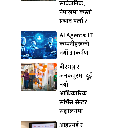
सार्वजनिक,
नेपालमा कस्तो
प्रभाव पर्ला ?
AI Agents: IT
कम्पनीहरूको
नयाँ आकर्षण
वीरगञ्ज र
जनकपुरमा दुई
नयाँ
आधिकारिक
सर्भिस सेन्टर
सञ्चालनमा
आइएमई र