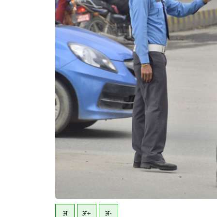
अ
अ+
अ-