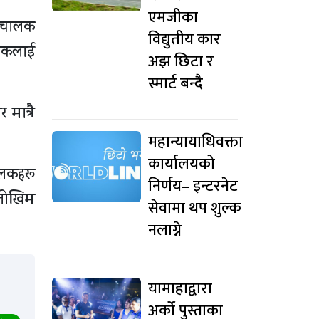
एमजीका
ल चालक
विद्युतीय कार
ालकलाई
अझ छिटा र
स्मार्ट बन्दै
 मात्रै
महान्यायाधिवक्ता
कार्यालयको
ालकहरू
निर्णय– इन्टरनेट
 जोखिम
सेवामा थप शुल्क
नलाग्ने
यामाहाद्वारा
अर्को पुस्ताका