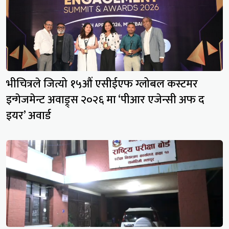
भीचित्रले जित्यो १५औं एसीईएफ ग्लोबल कस्टमर
इन्गेजमेन्ट अवाड्र्स २०२६ मा ‘पीआर एजेन्सी अफ द
इयर’ अवार्ड