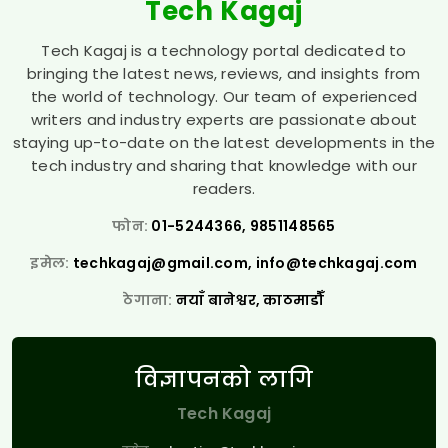
Tech Kagaj
Tech Kagaj is a technology portal dedicated to
bringing the latest news, reviews, and insights from
the world of technology. Our team of experienced
writers and industry experts are passionate about
staying up-to-date on the latest developments in the
tech industry and sharing that knowledge with our
readers.
फोन:
01-5244366, 9851148565
इमेल:
techkagaj@gmail.com
,
info@techkagaj.com
ठेगाना:
नयाँ बानेश्वर, काठमाडौँ
विज्ञापनको लागि
Tech Kagaj