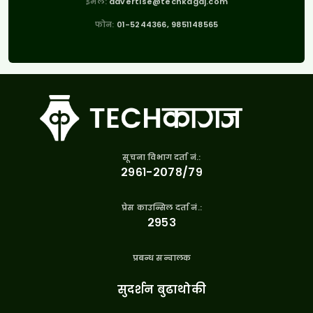
इमेल:
advertise@techkagaj.com
फोन:
01-5244366, 9851148565
सूचना विभाग दर्ता नं.:
२९६१-२०७८/७९
प्रेस काउन्सिल दर्ता नं.:
२९५३
प्रबन्ध सन्चालक
सुदर्शन बुढाथोकी