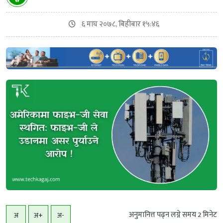
६ माघ २०७८, बिहीबार १५:४६
अनुमानित्त पढ्न लग्ने समय
2
मिनेट
अ
अ+
अ-