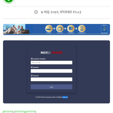
७ भाद्र २०७९, मंगलवार १५:०३