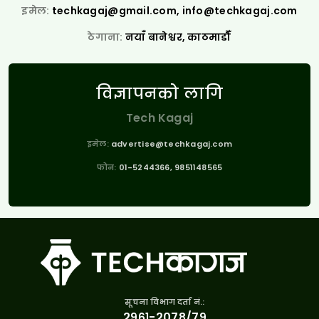
इमेल:
techkagaj@gmail.com
,
info@techkagaj.com
ठेगाना:
नयाँ बानेश्वर, काठमाडौँ
विज्ञापनको लागि
Tech Kagaj
इमेल:
advertise@techkagaj.com
फोन:
01-5244366, 9851148565
सूचना विभाग दर्ता नं.:
२९६१-२०७८/७९