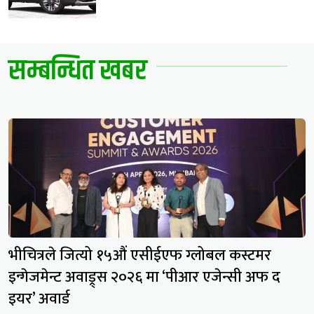
सम्बन्धित खबर
भीचित्रले जित्यो १५औं एसीईएफ ग्लोबल कस्टमर
इन्गेजमेन्ट अवाड्र्स २०२६ मा ‘पीआर एजेन्सी अफ द
इयर’ अवार्ड