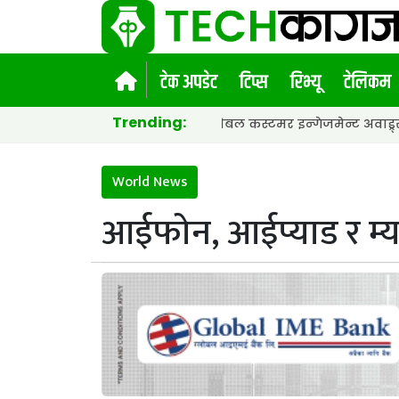
टेक अपडेट
टिप्स
रिभ्यू
टेलिकम
Trending:
 जित्यो १५औं एसीईएफ ग्लोबल कस्टमर इन्गेजमेन्ट अवाड्र्स २०२६ मा ‘प
World News
आईफोन, आईप्याड र म्य