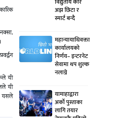
विद्युतीय कार
अझ छिटा र
िकारिक
स्मार्ट बन्दै
नक्सा,
महान्यायाधिवक्ता
।
कार्यालयको
र्द्धन
निर्णय– इन्टरनेट
सेवामा थप शुल्क
नलाग्ने
रूले यी
पलले यी
यामाहाद्वारा
ा यसले
अर्को पुस्ताका
लागि तयार