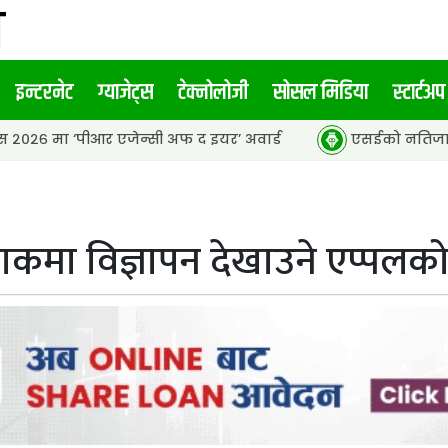
इन्टरनेट
ग्याजेट्स
टेक्नोलोजी
सोसल मिडिया
स्टार्टअप
ीआर एजेन्सी अफ द इयर’ अवार्ड
एसईको नतिजा सार्वजनिक, ६५.९८ 
ाकमा विज्ञापन देखाउने एप्पलक