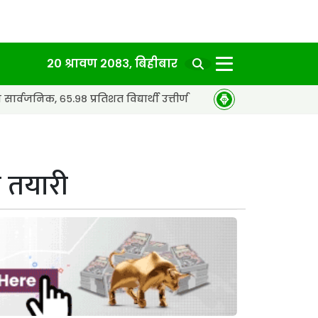
२० श्रावण २०८३, बिहीबार
प्रतिशत विद्यार्थी उत्तीर्ण
नेपाल टेलिकमको अवरुद्ध सेवा 
ो तयारी