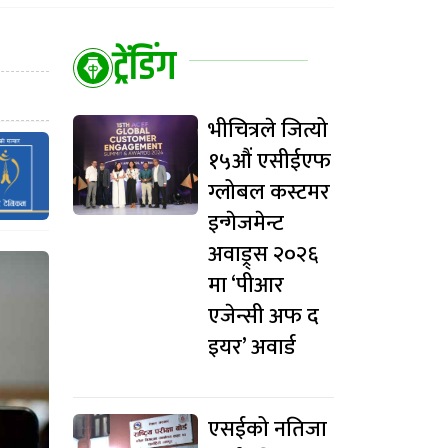
ट्रेंडिंग
भीचित्रले जित्यो
१५औं एसीईएफ
ग्लोबल कस्टमर
इन्गेजमेन्ट
अवाड्र्स २०२६
मा ‘पीआर
एजेन्सी अफ द
इयर’ अवार्ड
एसईको नतिजा