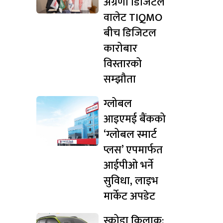
अग्रणी डिजिटल
वालेट TIQMO
बीच डिजिटल
कारोबार
विस्तारको
सम्झौता
ग्लोबल
आइएमई बैंकको
‘ग्लोबल स्मार्ट
प्लस’ एपमार्फत
आईपीओ भर्ने
सुविधा, लाइभ
मार्केट अपडेट
स्कोडा किलाक: