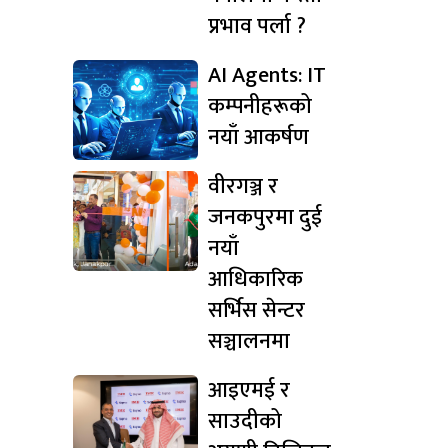
प्रभाव पर्ला ?
AI Agents: IT
कम्पनीहरूको
नयाँ आकर्षण
वीरगञ्ज र
जनकपुरमा दुई
नयाँ
आधिकारिक
सर्भिस सेन्टर
सञ्चालनमा
आइएमई र
साउदीको