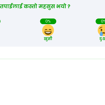
 तपाईलाई कस्तो महसुस भयो ?
0%
0
खुसी
दुः