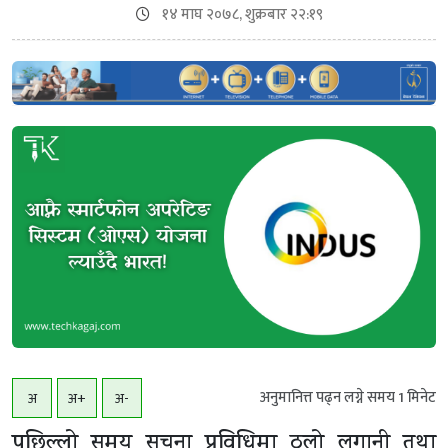
१४ माघ २०७८, शुक्रबार २२:१९
अनुमानित्त पढ्न लग्ने समय
1
मिनेट
अ
अ+
अ-
पछिल्लो समय सूचना प्रविधिमा ठूलो लगानी तथा