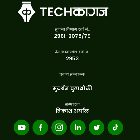
सूचना विभाग दर्ता नं.:
२९६१-२०७८/७९
प्रेस काउन्सिल दर्ता नं.:
२९५३
प्रबन्ध सन्चालक
सुदर्शन बुढाथोकी
सम्पादक
बिकाश अर्याल