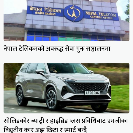
नेपाल टेलिकमको अवरुद्ध सेवा पुनः सञ्चालनमा
सोलिडकोर ब्याट्री र हाइब्रिड प्लस प्रविधिबाट एमजीका
विद्युतीय कार अझ छिटा र स्मार्ट बन्दै