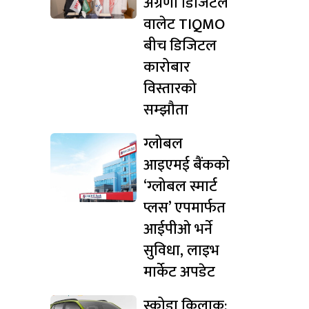
अग्रणी डिजिटल
वालेट TIQMO
बीच डिजिटल
कारोबार
विस्तारको
सम्झौता
ग्लोबल
आइएमई बैंकको
‘ग्लोबल स्मार्ट
प्लस’ एपमार्फत
आईपीओ भर्ने
सुविधा, लाइभ
मार्केट अपडेट
स्कोडा किलाक: