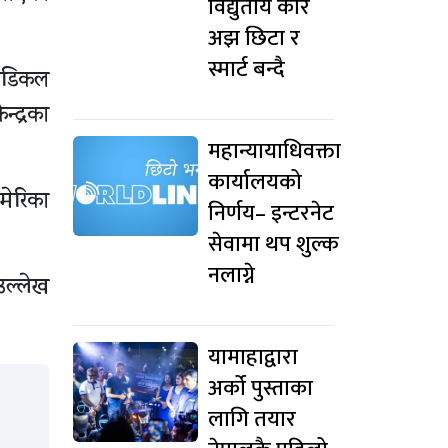
विद्युतीय कार
अझ छिटा र
स्मार्ट बन्दै
मेडिकल
्द्रका
महान्यायाधिवक्ता
कार्यालयको
मेरिका
निर्णय– इन्टरनेट
सेवामा थप शुल्क
नलाग्ने
उल्लेख
यामाहाद्वारा
अर्को पुस्ताका
लागि तयार