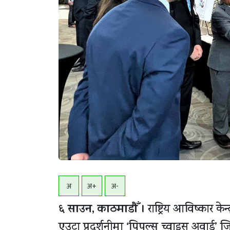
अ
अ+
अ-
६ साउन, काठमाडाैँ ।
राष्ट्रिय आविष्कार के
एउटा प्रदर्शनीमा ‘पिपुल्स च्वाइस अवार्ड’ जि