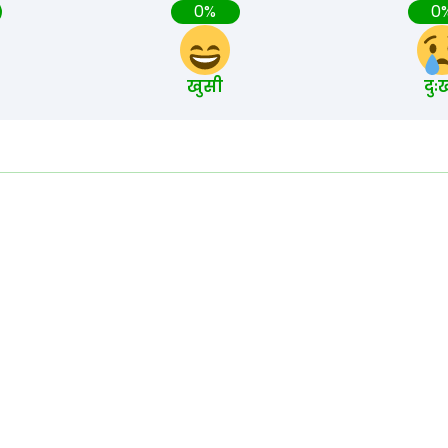
0%
0
खुसी
दुः