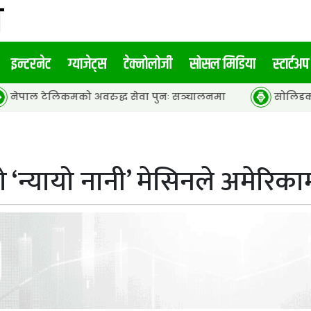
इन्टरनेट
ग्याजेट्स
टेक्नोलोजी
सोसल मिडिया
स्टार्टअप
मको अवरुद्ध सेवा पुनः सञ्चालनमा
सोलिडकोर ब्याट्री र हाइ
ो ‘न्यायो नानी’ मेसिनले अमेरिकाम