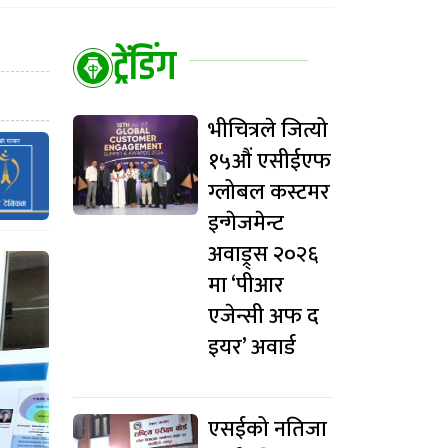
ट्रेंडिंग
भीचित्रले जित्यो
१५औं एसीईएफ
ग्लोबल कस्टमर
इन्गेजमेन्ट
अवाड्र्स २०२६
मा ‘पीआर
एजेन्सी अफ द
इयर’ अवार्ड
एसईको नतिजा