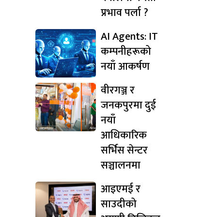
प्रभाव पर्ला ?
AI Agents: IT
कम्पनीहरूको
नयाँ आकर्षण
वीरगञ्ज र
जनकपुरमा दुई
नयाँ
आधिकारिक
सर्भिस सेन्टर
सञ्चालनमा
आइएमई र
साउदीको