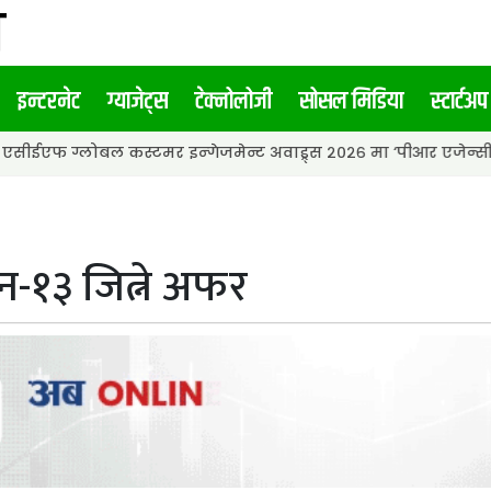
इन्टरनेट
ग्याजेट्स
टेक्नोलोजी
सोसल मिडिया
स्टार्टअप
बल कस्टमर इन्गेजमेन्ट अवाड्र्स २०२६ मा ‘पीआर एजेन्सी अफ द इयर’ अव
न-१३ जित्ने अफर