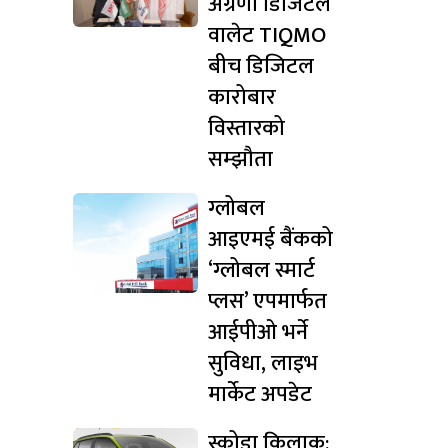
अग्रणी डिजिटल
वालेट TIQMO
बीच डिजिटल
कारोबार
विस्तारको
सम्झौता
ग्लोबल
आइएमई बैंकको
‘ग्लोबल स्मार्ट
प्लस’ एपमार्फत
आईपीओ भर्ने
सुविधा, लाइभ
मार्केट अपडेट
स्कोडा किलाक: