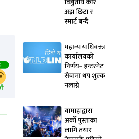
विद्युतीय कार
अझ छिटा र
स्मार्ट बन्दै
महान्यायाधिवक्ता
कार्यालयको
निर्णय– इन्टरनेट
%
सेवामा थप शुल्क
नलाग्ने
खी
यामाहाद्वारा
अर्को पुस्ताका
लागि तयार