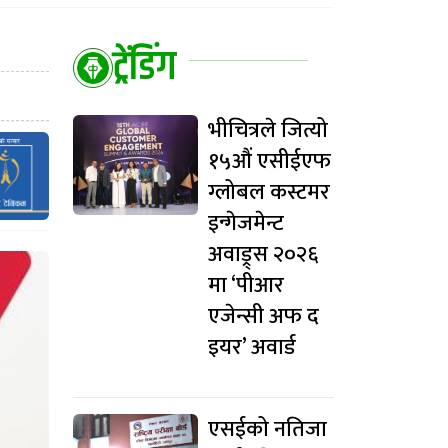
ट्रेंडिंग
भीचित्रले जित्यो
१५औं एसीईएफ
ग्लोबल कस्टमर
इन्गेजमेन्ट
अवाड्र्स २०२६
मा ‘पीआर
एजेन्सी अफ द
इयर’ अवार्ड
एसईको नतिजा