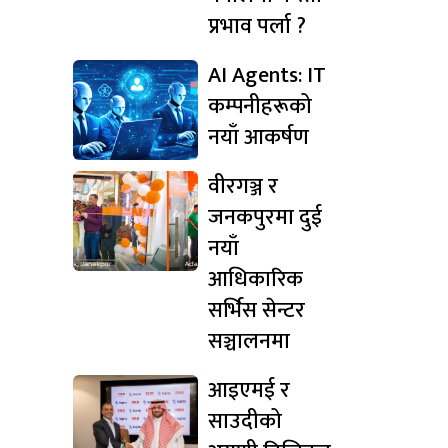
प्रभाव पर्ला ?
AI Agents: IT
कम्पनीहरूको
नयाँ आकर्षण
वीरगञ्ज र
जनकपुरमा दुई
नयाँ
आधिकारिक
सर्भिस सेन्टर
सञ्चालनमा
आइएमई र
साउदीको