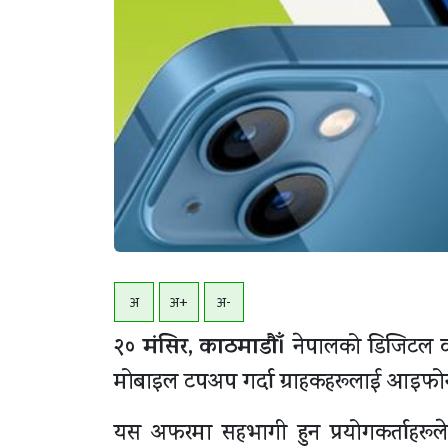
अ
अ+
अ-
२० मंसिर, काठमाडाैँ।
नेपालको डिजिटल व
मोबाइल टपअप गर्दा ग्राहकहरूलाई आइफोन
यस अफरमा सहभागी हुन प्रयोगकर्ताहरूले 