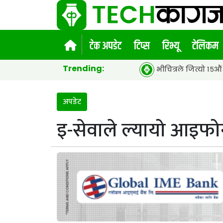
टेक अपडेट
टिप्स
रिभ्यू
टेलिकम
Trending:
भीचित्रले जित्यो १५औं एसीईएफ ग्लो
अपडेट
इ-सेवाले ल्यायो आइफो