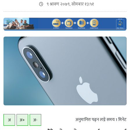
९ श्रावण २०७९, सोमबार १३:५१
अनुमानित्त पढ्न लग्ने समय
1
मिनेट
अ
अ+
अ-