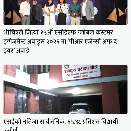
भीचित्रले जित्यो १५औं एसीईएफ ग्लोबल कस्टमर
इन्गेजमेन्ट अवाड्र्स २०२६ मा ‘पीआर एजेन्सी अफ द
इयर’ अवार्ड
एसईको नतिजा सार्वजनिक, ६५.९८ प्रतिशत विद्यार्थी
उत्तीर्ण