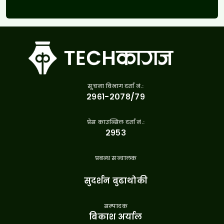
सूचना विभाग दर्ता नं.:
२९६१-२०७८/७९
प्रेस काउन्सिल दर्ता नं.:
२९५३
प्रबन्ध सन्चालक
सुदर्शन बुढाथोकी
सम्पादक
बिकाश अर्याल