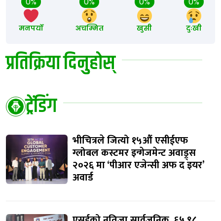
0%
0%
0%
0%
मनपर्यो
अचम्मित
खुसी
दुःखी
प्रतिक्रिया दिनुहोस्
ट्रेंडिंग
भीचित्रले जित्यो १५औं एसीईएफ
ग्लोबल कस्टमर इन्गेजमेन्ट अवाड्र्स
२०२६ मा ‘पीआर एजेन्सी अफ द इयर’
अवार्ड
एसईको नतिजा सार्वजनिक, ६५.९८