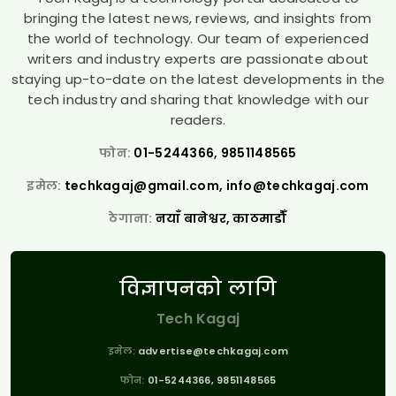
bringing the latest news, reviews, and insights from
the world of technology. Our team of experienced
writers and industry experts are passionate about
staying up-to-date on the latest developments in the
tech industry and sharing that knowledge with our
readers.
फोन:
01-5244366, 9851148565
इमेल:
techkagaj@gmail.com
,
info@techkagaj.com
ठेगाना:
नयाँ बानेश्वर, काठमाडौँ
विज्ञापनको लागि
Tech Kagaj
इमेल:
advertise@techkagaj.com
फोन:
01-5244366, 9851148565