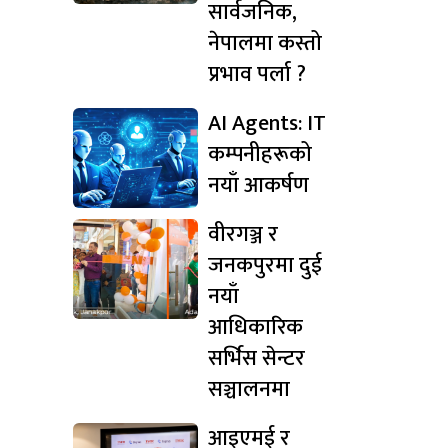
सार्वजनिक,
नेपालमा कस्तो
प्रभाव पर्ला ?
AI Agents: IT
कम्पनीहरूको
नयाँ आकर्षण
वीरगञ्ज र
जनकपुरमा दुई
नयाँ
आधिकारिक
सर्भिस सेन्टर
सञ्चालनमा
आइएमई र