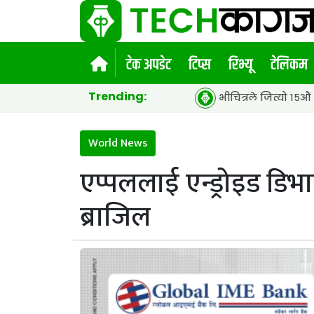
टेक अपडेट
टिप्स
रिभ्यू
टेलिकम
Trending:
भीचित्रले जित्यो १५औं एसीईएफ ग्लोब
World News
एप्पललाई एन्ड्रोइड डिभा
ब्राजिल