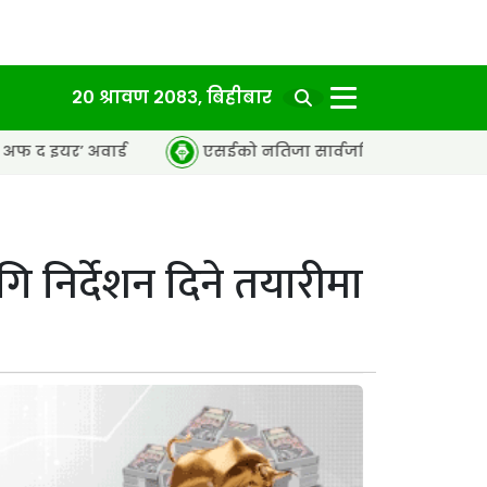
२० श्रावण २०८३, बिहीबार
र्ड
एसईको नतिजा सार्वजनिक, ६५.९८ प्रतिशत विद्यार्थी उत्तीर्
गि निर्देशन दिने तयारीमा