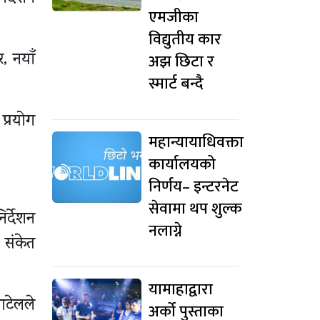
एमजीका
विद्युतीय कार
, नयाँ
अझ छिटा र
स्मार्ट बन्दै
प्रयोग
महान्यायाधिवक्ता
कार्यालयको
निर्णय– इन्टरनेट
सेवामा थप शुल्क
र्देशन
नलाग्ने
 संकेत
यामाहाद्वारा
ाटेलले
अर्को पुस्ताका