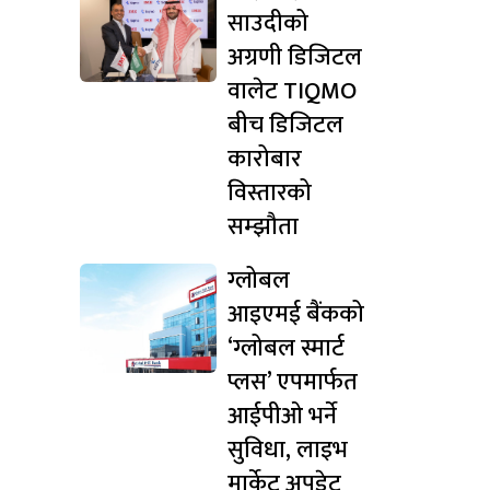
साउदीको
अग्रणी डिजिटल
वालेट TIQMO
बीच डिजिटल
कारोबार
विस्तारको
सम्झौता
ग्लोबल
आइएमई बैंकको
‘ग्लोबल स्मार्ट
प्लस’ एपमार्फत
आईपीओ भर्ने
सुविधा, लाइभ
मार्केट अपडेट