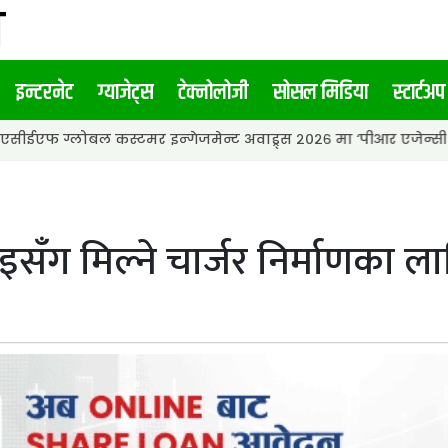
इन्टरनेट
ग्याजेट्स
टेक्नोलोजी
सोसल मिडिया
स्टार्टअप
ल कस्टमर इन्गेजमेन्ट अवाड्र्स २०२६ मा ‘पीआर एजेन्सी अफ द इयर’ अवा
इसँग मिल्ने चार्जर निर्माणका ला