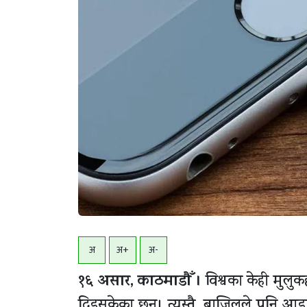
अ
अ+
अ-
१६ असार, काठमाडाैँ ।
विश्वका केही मुलुक
दिइसकेका छन्। त्यस्तै, ब्राजिलले पनि आ