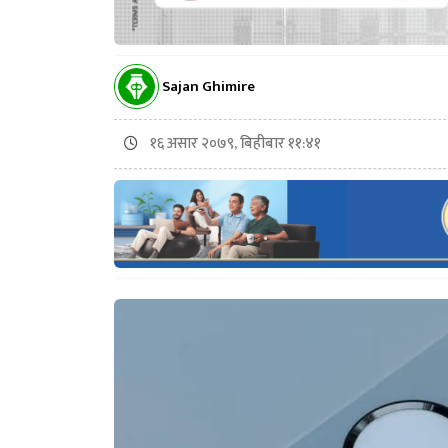
Sajan Ghimire
१६ असार २०७९, बिहीबार ११:४१