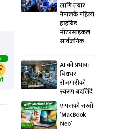
लागि तयार
नेपालकै पहिलो
हाइब्रिड
मोटरसाइकल
सार्वजनिक
%
AI को प्रभाव:
विश्वभर
खी
रोजगारीको
स्वरूप बदलिँदै
एप्पलको सस्तो
‘MacBook
Neo’