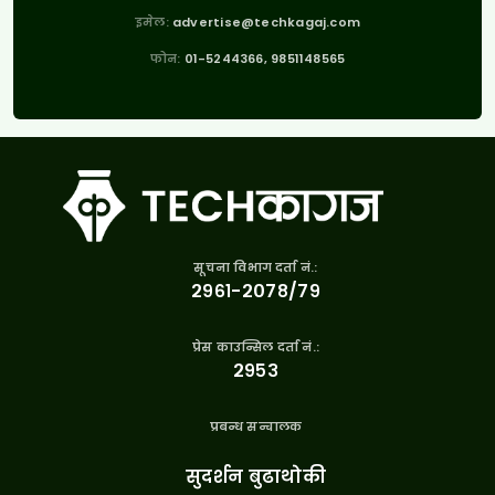
इमेल:
advertise@techkagaj.com
फोन:
01-5244366, 9851148565
सूचना विभाग दर्ता नं.:
२९६१-२०७८/७९
प्रेस काउन्सिल दर्ता नं.:
२९५३
प्रबन्ध सन्चालक
सुदर्शन बुढाथोकी