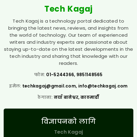
Tech Kagaj
Tech Kagaj is a technology portal dedicated to
bringing the latest news, reviews, and insights from
the world of technology. Our team of experienced
writers and industry experts are passionate about
staying up-to-date on the latest developments in the
tech industry and sharing that knowledge with our
readers.
फोन:
01-5244366, 9851148565
इमेल:
techkagaj@gmail.com
,
info@techkagaj.com
ठेगाना:
नयाँ बानेश्वर, काठमाडौँ
विज्ञापनको लागि
Tech Kagaj