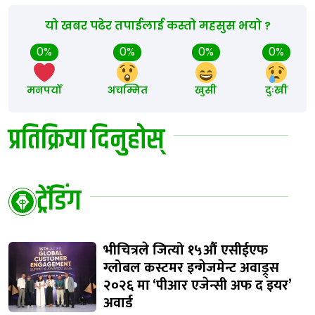
यो खबर पढेर तपाईलाई कस्तो महसुस भयो ?
0%
0%
0%
0%
मनपर्यो
अचम्मित
खुसी
दुःखी
प्रतिक्रिया दिनुहोस्
ट्रेंडिंग
भीचित्रले जित्यो १५औं एसीईएफ
ग्लोबल कस्टमर इन्गेजमेन्ट अवाड्र्स
२०२६ मा ‘पीआर एजेन्सी अफ द इयर’
अवार्ड