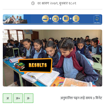
११ श्रावण २०७९, बुधबार १८:०९
अनुमानित्त पढ्न लग्ने समय
3
मिनेट
अ
अ+
अ-