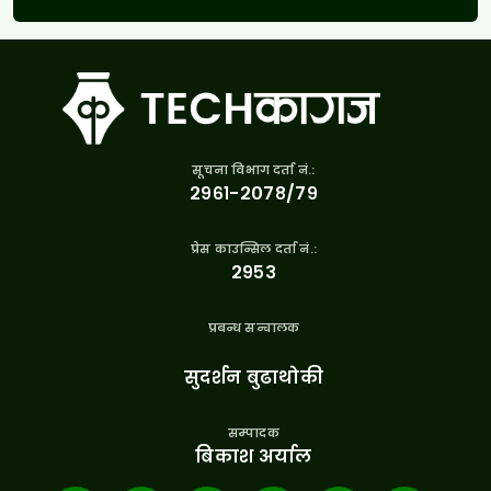
सूचना विभाग दर्ता नं.:
२९६१-२०७८/७९
प्रेस काउन्सिल दर्ता नं.:
२९५३
प्रबन्ध सन्चालक
सुदर्शन बुढाथोकी
सम्पादक
बिकाश अर्याल