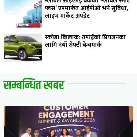
ग्लोबल आइएमई बैंकको ‘ग्लोबल स्मार्ट
प्लस’ एपमार्फत आईपीओ भर्ने सुविधा,
लाइभ मार्केट अपडेट
स्कोडा किलाक: तपाईंको प्रियजनका
लागि नयाँ सेफ्टी बेन्चमार्क
सम्बन्धित खबर