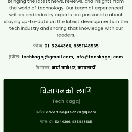
bringing the latest news, reviews, and insights from
the world of technology. Our team of experienced
writers and industry experts are passionate about
staying up-to-date on the latest developments in the
tech industry and sharing that knowledge with our
readers.
फोन:
01-5244366, 9851148565
इमेल:
techkagaj@gmail.com
,
info@techkagaj.com
ठेगाना:
नयाँ बानेश्वर, काठमाडौँ
विज्ञापनको लागि
Tech Kagaj
इमेल:
advertise@techkagaj.com
फोन:
01-5244366, 9851148565