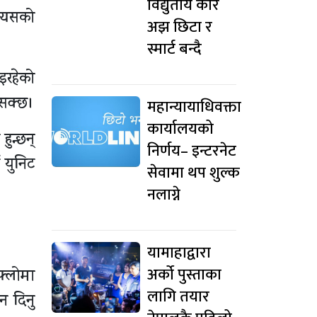
विद्युतीय कार
त्यसको
अझ छिटा र
स्मार्ट बन्दै
इरहेको
 सक्छ।
महान्यायाधिवक्ता
कार्यालयको
हुन्छन्
निर्णय– इन्टरनेट
ई युनिट
सेवामा थप शुल्क
नलाग्ने
यामाहाद्वारा
अर्को पुस्ताका
फ्लोमा
लागि तयार
न दिनु