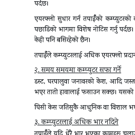
पर्दछ।
एयरफ्लो सुधार गर्न तपाईँको कम्प्युटरको
पछाडिको भागमा विशेष नोटिस गर्नु पर्दछ।
केही पनि बसिरहेको छैन।
तपाईँले कम्प्युटरलाई अधिक एयरफ्लो प्रदान गर
२. समय समयमा कम्प्युटर सफा गर्ने
डस्ट, घरपालुवा जनावरको केश, आदि जस्ता
भएर तातो हावालाई फसाउन सक्छ। यसको पर
पिसी केस जतिसुकै आधुनिक वा विशाल भए ता
३. कम्प्युटरलाई अधिक भार नदिने
तपाईँले यदि धेरै भार भएका कामहरू चलाउनु