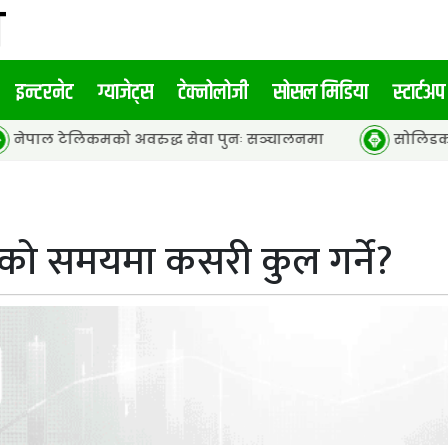
इन्टरनेट
ग्याजेट्स
टेक्नोलोजी
सोसल मिडिया
स्टार्टअप
मको अवरुद्ध सेवा पुनः सञ्चालनमा
सोलिडकोर ब्याट्री र हाइब
तेको समयमा कसरी कुल गर्ने?