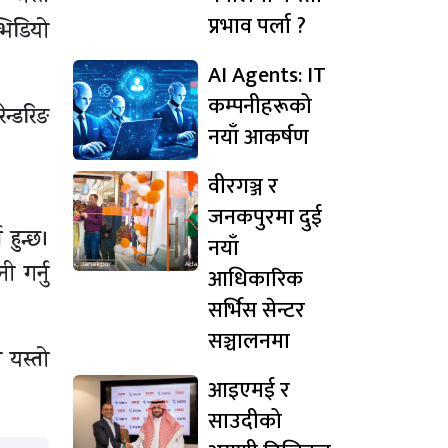
प्रभाव पर्ला ?
 भिडियो
AI Agents: IT
कम्पनीहरूको
ेन्डरिङ
नयाँ आकर्षण
वीरगञ्ज र
जनकपुरमा दुई
हुन्छ।
नयाँ
 गर्नु
आधिकारिक
सर्भिस सेन्टर
सञ्चालनमा
 यस्तो
आइएमई र
साउदीको