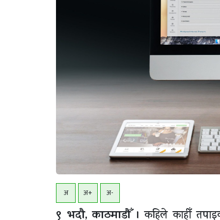
अ
अ+
अ-
९ भदाै, काठमाडाैँ ।
कहिले काहीँ तपाइक