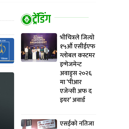
ट्रेंडिंग
भीचित्रले जित्यो
१५औं एसीईएफ
ग्लोबल कस्टमर
इन्गेजमेन्ट
अवाड्र्स २०२६
मा ‘पीआर
एजेन्सी अफ द
इयर’ अवार्ड
एसईको नतिजा