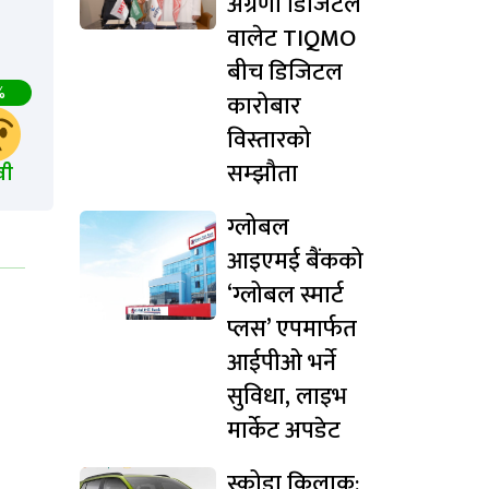
अग्रणी डिजिटल
वालेट TIQMO
बीच डिजिटल
%
कारोबार
विस्तारको
सम्झौता
खी
ग्लोबल
आइएमई बैंकको
‘ग्लोबल स्मार्ट
प्लस’ एपमार्फत
आईपीओ भर्ने
सुविधा, लाइभ
मार्केट अपडेट
स्कोडा किलाक: