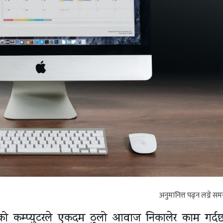
अनुमानित्त पढ्न लग्ने स
ो कम्प्युटरले एकदम ठुलो आवाज निकालेर काम गर्दछ