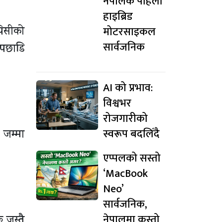
नेपालकै पहिलो
हाइब्रिड
मोटरसाइकल
पिसीको
सार्वजनिक
 पछाडि
AI को प्रभाव:
विश्वभर
रोजगारीको
स्वरूप बदलिँदै
 जम्मा
एप्पलको सस्तो
‘MacBook
Neo’
सार्वजनिक,
नेपालमा कस्तो
 जस्तै