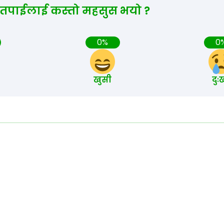
 तपाईलाई कस्तो महसुस भयो ?
0%
0
खुसी
दुः