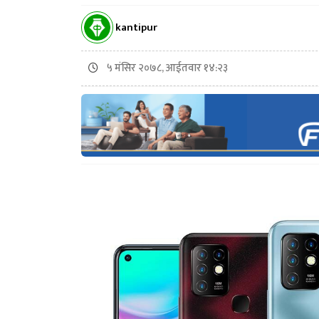
kantipur
५ मंसिर २०७८, आईतवार १४:२३