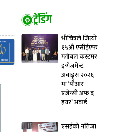
ट्रेंडिंग
भीचित्रले जित्यो
१५औं एसीईएफ
ग्लोबल कस्टमर
इन्गेजमेन्ट
अवाड्र्स २०२६
मा ‘पीआर
एजेन्सी अफ द
इयर’ अवार्ड
एसईको नतिजा