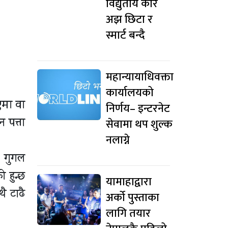
विद्युतीय कार
अझ छिटा र
स्मार्ट बन्दै
महान्यायाधिवक्ता
कार्यालयको
एमा वा
निर्णय– इन्टरनेट
 पत्ता
सेवामा थप शुल्क
नलाग्ने
य गुगल
 हुन्छ
यामाहाद्वारा
ै टाढै
अर्को पुस्ताका
लागि तयार