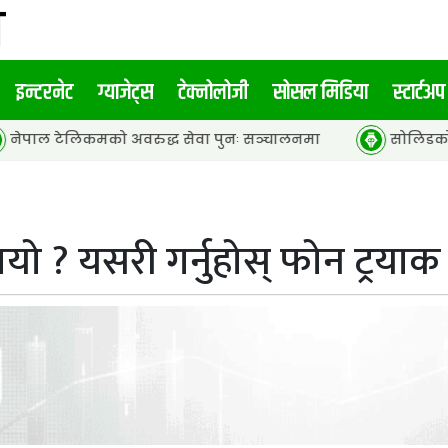
इन्टरनेट
ग्याजेट्स
टेक्नोलोजी
सोसल मिडिया
स्टार्टअप
को अवरुद्ध सेवा पुनः सञ्चालनमा
सोलिडकोर ब्याट्री र हाइब
ो ? यसरी गर्नुहोस् फोन ट्रयाक