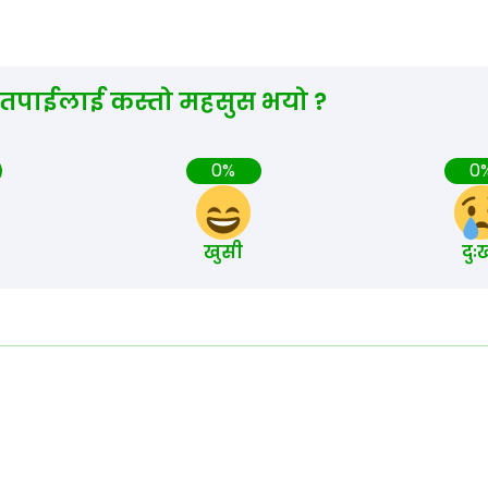
 तपाईलाई कस्तो महसुस भयो ?
0%
0
खुसी
दुः