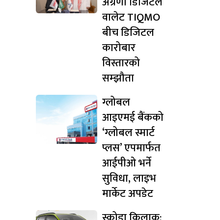
अग्रणी डिजिटल
वालेट TIQMO
बीच डिजिटल
कारोबार
विस्तारको
सम्झौता
ग्लोबल
आइएमई बैंकको
‘ग्लोबल स्मार्ट
प्लस’ एपमार्फत
आईपीओ भर्ने
सुविधा, लाइभ
मार्केट अपडेट
स्कोडा किलाक: