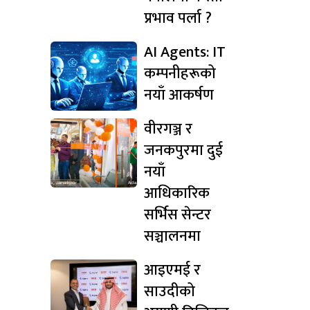
प्रभाव पर्ला ?
AI Agents: IT
कम्पनीहरूको
नयाँ आकर्षण
वीरगञ्ज र
जनकपुरमा दुई
नयाँ
आधिकारिक
सर्भिस सेन्टर
सञ्चालनमा
आइएमई र
साउदीको