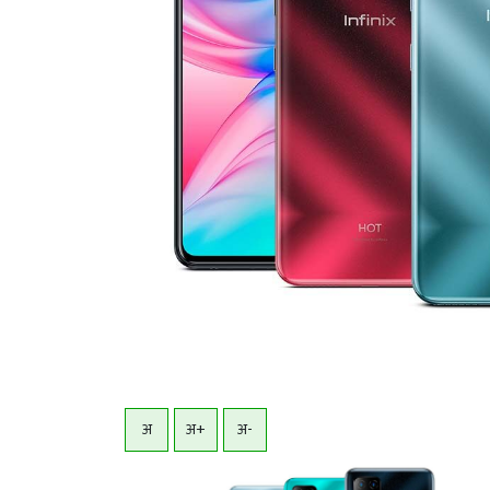
अ
अ+
अ-