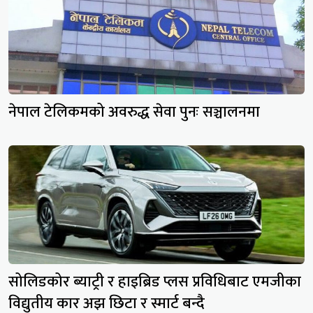
नेपाल टेलिकमको अवरुद्ध सेवा पुनः सञ्चालनमा
सोलिडकोर ब्याट्री र हाइब्रिड प्लस प्रविधिबाट एमजीका
विद्युतीय कार अझ छिटा र स्मार्ट बन्दै