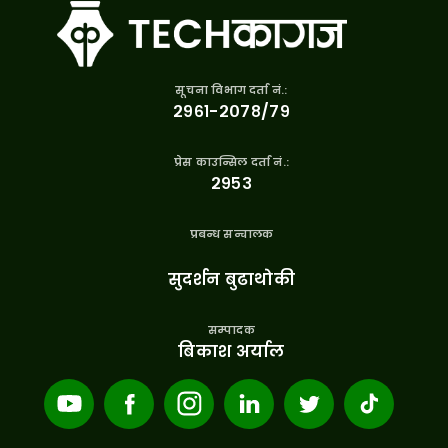
सूचना विभाग दर्ता नं.:
२९६१-२०७८/७९
प्रेस काउन्सिल दर्ता नं.:
२९५३
प्रबन्ध सन्चालक
सुदर्शन बुढाथोकी
सम्पादक
बिकाश अर्याल