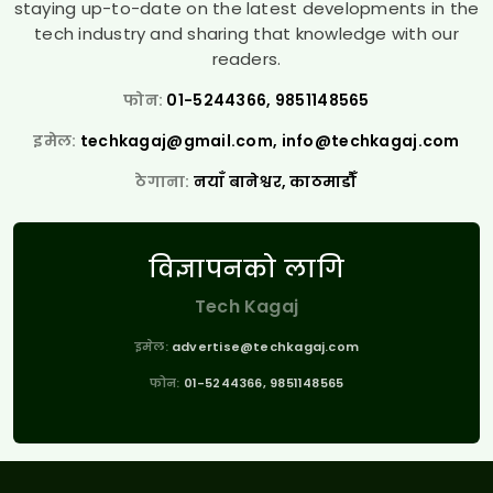
staying up-to-date on the latest developments in the
tech industry and sharing that knowledge with our
readers.
फोन:
01-5244366, 9851148565
इमेल:
techkagaj@gmail.com
,
info@techkagaj.com
ठेगाना:
नयाँ बानेश्वर, काठमाडौँ
विज्ञापनको लागि
Tech Kagaj
इमेल:
advertise@techkagaj.com
फोन:
01-5244366, 9851148565