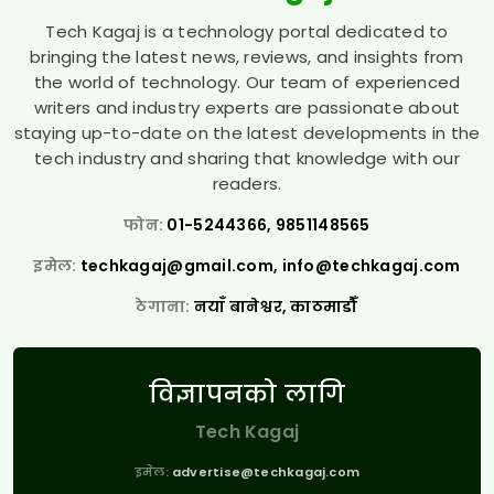
Tech Kagaj is a technology portal dedicated to
bringing the latest news, reviews, and insights from
the world of technology. Our team of experienced
writers and industry experts are passionate about
staying up-to-date on the latest developments in the
tech industry and sharing that knowledge with our
readers.
फोन:
01-5244366, 9851148565
इमेल:
techkagaj@gmail.com
,
info@techkagaj.com
ठेगाना:
नयाँ बानेश्वर, काठमाडौँ
विज्ञापनको लागि
Tech Kagaj
इमेल:
advertise@techkagaj.com