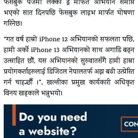
फेसबुक पेजमा लक्की ड्र मार्फत अभियान समाप्त
भएको सात दिनपछि फेसबुक लाइभ मार्फत घोषणा
गरिनेछ।
“गत वर्ष हाम्रो iPhone 12 अभियानको सफलता पछि,
हामी अर्को iPhone 13 अभियानको साथ अगाडि बढ्न
उत्साहित छौं, यस अभियानको सुरुवातसँगै हामी हाम्रा
प्रयोगकर्ताहरूलाई डिजिटल नेपालतर्फ अझ बढी उत्प्रेरित
गर्न चाहन्छौँ ।”, खल्तीका प्रमुख कार्यकारी अधिकृत
विनय खड्काले भन्नुभयो।