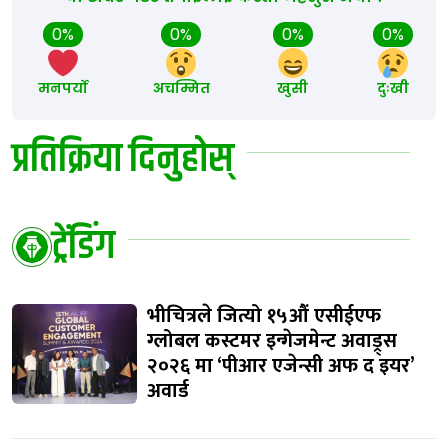
0%
0%
0%
0%
मनपर्यो
अचम्मित
खुसी
दुःखी
प्रतिक्रिया दिनुहोस्
ट्रेंडिंग
भीचित्रले जित्यो १५औं एसीईएफ
ग्लोबल कस्टमर इन्गेजमेन्ट अवाड्र्स
२०२६ मा ‘पीआर एजेन्सी अफ द इयर’
अवार्ड