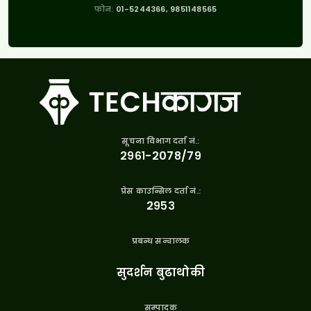
फोन:
01-5244366, 9851148565
सूचना विभाग दर्ता नं.:
२९६१-२०७८/७९
प्रेस काउन्सिल दर्ता नं.:
२९५३
प्रबन्ध सन्चालक
सुदर्शन बुढाथोकी
सम्पादक