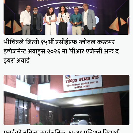
भीचित्रले जित्यो १५औं एसीईएफ ग्लोबल कस्टमर
इन्गेजमेन्ट अवाड्र्स २०२६ मा ‘पीआर एजेन्सी अफ द
इयर’ अवार्ड
एसईको नतिजा सार्वजनिक, ६५.९८ प्रतिशत विद्यार्थी