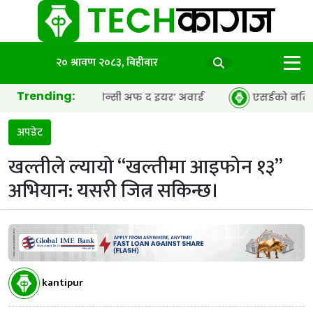
२० श्रावण २०८३, बिहीबार
Trending:
पीआर एजेन्सी अफ द इयर’ अवार्ड
एसईको नतिजा सार्वजनिक, ६५.९८
अपडेट
खल्तीले ल्यायो “खल्तीमा आइफोन १३”
अभियान: यसरी जित्न सकिन्छ।
kantipur