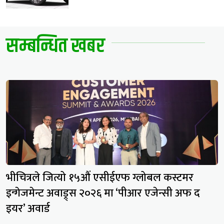
सम्बन्धित खबर
भीचित्रले जित्यो १५औं एसीईएफ ग्लोबल कस्टमर
इन्गेजमेन्ट अवाड्र्स २०२६ मा ‘पीआर एजेन्सी अफ द
इयर’ अवार्ड