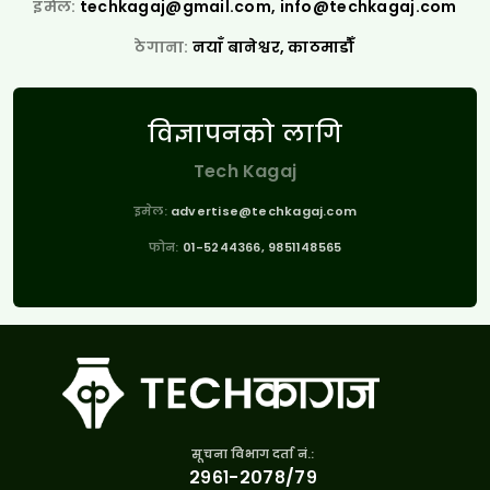
इमेल:
techkagaj@gmail.com
,
info@techkagaj.com
ठेगाना:
नयाँ बानेश्वर, काठमाडौँ
विज्ञापनको लागि
Tech Kagaj
इमेल:
advertise@techkagaj.com
फोन:
01-5244366, 9851148565
सूचना विभाग दर्ता नं.:
२९६१-२०७८/७९