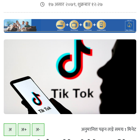
१७ असार २०७९, शुक्रबार १२:२७
अनुमानित्त पढ्न लग्ने समय
1
मिनेट
अ
अ+
अ-