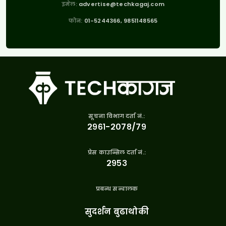
इमेल:
advertise@techkagaj.com
फोन:
01-5244366, 9851148565
सूचना विभाग दर्ता नं.:
२९६१-२०७८/७९
प्रेस काउन्सिल दर्ता नं.:
२९५३
प्रबन्ध सन्चालक
सुदर्शन बुढाथोकी