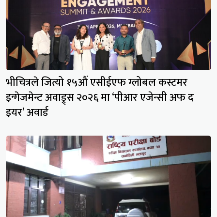
भीचित्रले जित्यो १५औं एसीईएफ ग्लोबल कस्टमर
इन्गेजमेन्ट अवाड्र्स २०२६ मा ‘पीआर एजेन्सी अफ द
इयर’ अवार्ड