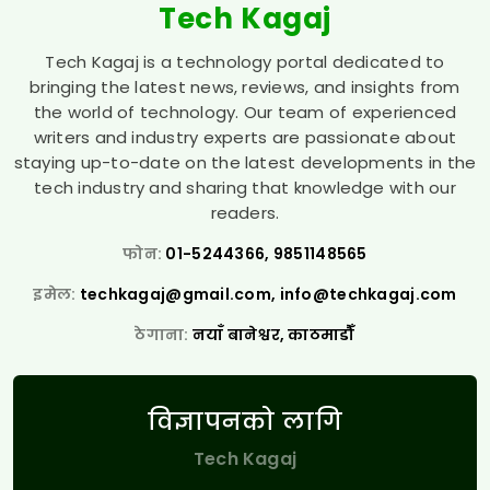
Tech Kagaj
Tech Kagaj is a technology portal dedicated to
bringing the latest news, reviews, and insights from
the world of technology. Our team of experienced
writers and industry experts are passionate about
staying up-to-date on the latest developments in the
tech industry and sharing that knowledge with our
readers.
फोन:
01-5244366, 9851148565
इमेल:
techkagaj@gmail.com
,
info@techkagaj.com
ठेगाना:
नयाँ बानेश्वर, काठमाडौँ
विज्ञापनको लागि
Tech Kagaj