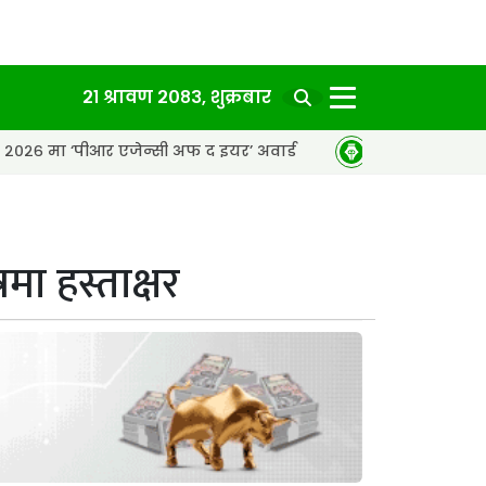
२१ श्रावण २०८३, शुक्रबार
 एजेन्सी अफ द इयर’ अवार्ड
एसईको नतिजा सार्वजनिक, ६५.९८ प्र
मा हस्ताक्षर