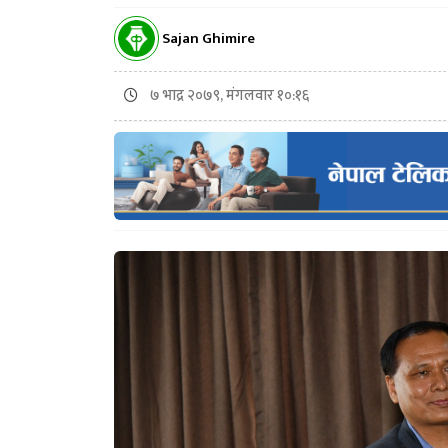
Sajan Ghimire
७ भाद्र २०७९, मंगलवार १०:१६