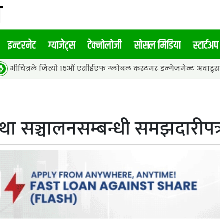
इन्टरनेट
ग्याजेट्स
टेक्नोलोजी
सोसल मिडिया
स्टार्टअप
ित्यो १५औं एसीईएफ ग्लोबल कस्टमर इन्गेजमेन्ट अवाड्र्स २०२६ मा ‘पीआर
तथा सञ्चालनसम्बन्धी समझदारीपत्र