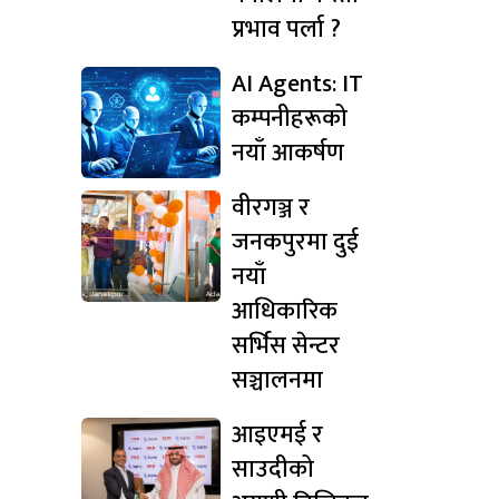
प्रभाव पर्ला ?
AI Agents: IT
कम्पनीहरूको
नयाँ आकर्षण
वीरगञ्ज र
जनकपुरमा दुई
नयाँ
आधिकारिक
सर्भिस सेन्टर
सञ्चालनमा
आइएमई र
साउदीको