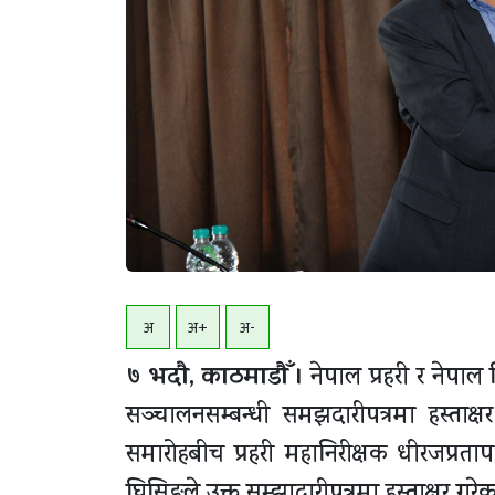
अ
अ+
अ-
७ भदाै, काठमाडाैँ ।
नेपाल प्रहरी र नेपाल व
सञ्चालनसम्बन्धी समझदारीपत्रमा हस्त
समारोहबीच प्रहरी महानिरीक्षक धीरजप्रताप