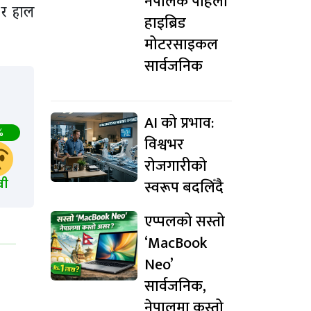
नेपालकै पहिलो
 र हाल
हाइब्रिड
मोटरसाइकल
सार्वजनिक
AI को प्रभाव:
%
विश्वभर
रोजगारीको
स्वरूप बदलिँदै
खी
एप्पलको सस्तो
‘MacBook
Neo’
सार्वजनिक,
नेपालमा कस्तो