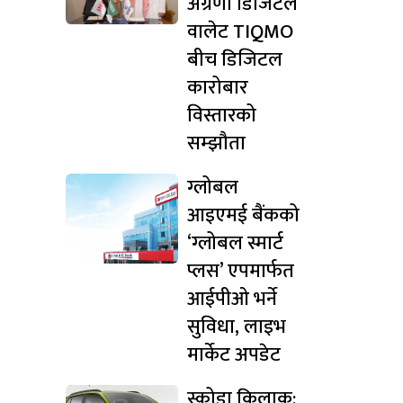
अग्रणी डिजिटल
वालेट TIQMO
बीच डिजिटल
कारोबार
विस्तारको
सम्झौता
ग्लोबल
आइएमई बैंकको
‘ग्लोबल स्मार्ट
प्लस’ एपमार्फत
आईपीओ भर्ने
सुविधा, लाइभ
मार्केट अपडेट
स्कोडा किलाक: