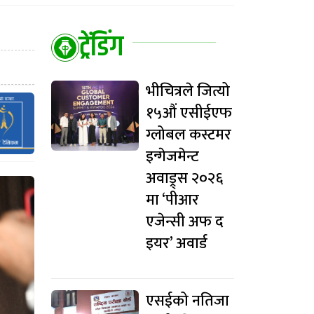
ट्रेंडिंग
भीचित्रले जित्यो
१५औं एसीईएफ
ग्लोबल कस्टमर
इन्गेजमेन्ट
अवाड्र्स २०२६
मा ‘पीआर
एजेन्सी अफ द
इयर’ अवार्ड
एसईको नतिजा