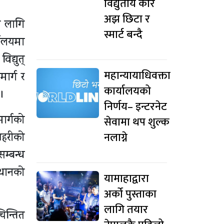
विद्युतीय कार
अझ छिटा र
ा लागि
स्मार्ट बन्दै
यालयमा
द्युत्
महान्यायाधिवक्ता
ार्ग र
कार्यालयको
।
निर्णय– इन्टरनेट
ार्गको
सेवामा थप शुल्क
नलाग्ने
्रहरीको
म्बन्ध
्थानको
यामाहाद्वारा
अर्को पुस्ताका
लागि तयार
िन्तित