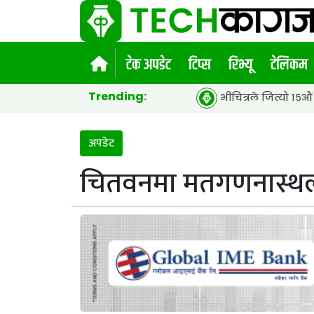
टेक अपडेट
टिप्स
रिभ्यू
टेलिकम
Trending:
भीचित्रले जित्यो १५औं एसीईएफ ग्लोब
अपडेट
चितवनमा मतगणनास्थलम