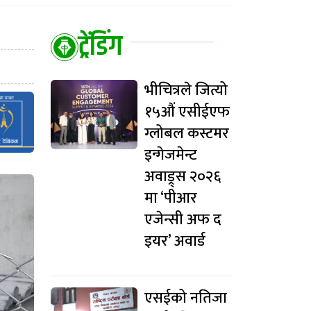
ट्रेंडिंग
भीचित्रले जित्यो
१५औं एसीईएफ
ग्लोबल कस्टमर
इन्गेजमेन्ट
अवाड्र्स २०२६
मा ‘पीआर
एजेन्सी अफ द
इयर’ अवार्ड
एसईको नतिजा