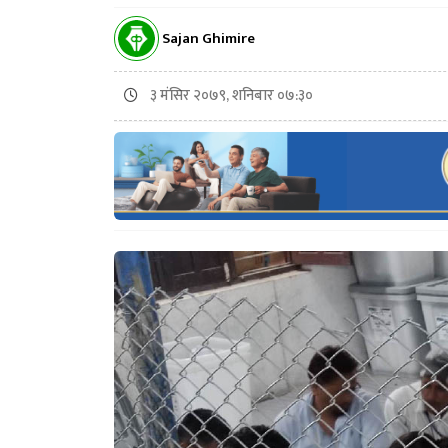
Sajan Ghimire
३ मंसिर २०७९, शनिबार ०७:३०