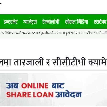
इन्टरनेट
ग्याजेट्स
टेक्नोलोजी
सोसल मिडिया
स्टार्टअप
ल कस्टमर इन्गेजमेन्ट अवाड्र्स २०२६ मा ‘पीआर एजेन्सी अफ द इयर’ अवा
ा तारजाली र सीसीटीभी क्यामे