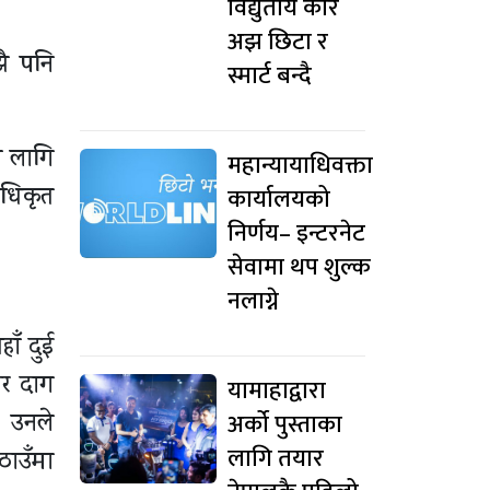
विद्युतीय कार
अझ छिटा र
झै पनि
स्मार्ट बन्दै
ा लागि
महान्यायाधिवक्ता
कार्यालयको
अधिकृत
निर्णय– इन्टरनेट
सेवामा थप शुल्क
नलाग्ने
ाँ दुई
एर दाग
यामाहाद्वारा
अर्को पुस्ताका
। उनले
लागि तयार
ाउँमा