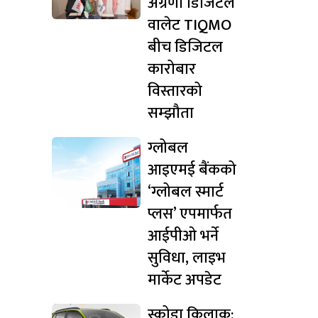
अग्रणी डिजिटल
वालेट TIQMO
बीच डिजिटल
कारोबार
विस्तारको
सम्झौता
ग्लोबल
आइएमई बैंकको
‘ग्लोबल स्मार्ट
प्लस’ एपमार्फत
आईपीओ भर्ने
सुविधा, लाइभ
मार्केट अपडेट
स्कोडा किलाक: