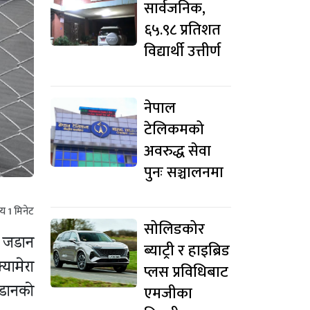
सार्वजनिक,
६५.९८ प्रतिशत
विद्यार्थी उत्तीर्ण
नेपाल
टेलिकमको
अवरुद्ध सेवा
पुनः सञ्चालनमा
मय
1
मिनेट
सोलिडकोर
ा जडान
ब्याट्री र हाइब्रिड
यामेरा
प्लस प्रविधिबाट
जडानको
एमजीका