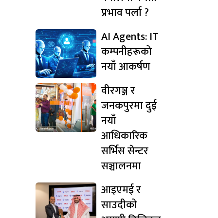
प्रभाव पर्ला ?
AI Agents: IT
कम्पनीहरूको
नयाँ आकर्षण
वीरगञ्ज र
जनकपुरमा दुई
नयाँ
आधिकारिक
सर्भिस सेन्टर
सञ्चालनमा
आइएमई र
साउदीको