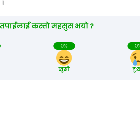
 ।
 तपाईलाई कस्तो महसुस भयो ?
0%
0
खुसी
दुः