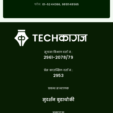
फोन:
01-5244366, 9851148565
सूचना विभाग दर्ता नं.:
२९६१-२०७८/७९
प्रेस काउन्सिल दर्ता नं.:
२९५३
प्रबन्ध सन्चालक
सुदर्शन बुढाथोकी
सम्पादक