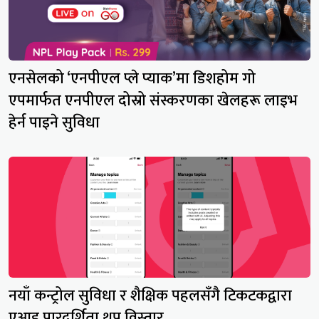
एनसेलको ‘एनपीएल प्ले प्याक’मा डिशहोम गो
एपमार्फत एनपीएल दोस्रो संस्करणका खेलहरू लाइभ
हेर्न पाइने सुविधा
नयाँ कन्ट्रोल सुविधा र शैक्षिक पहलसँगै टिकटकद्वारा
एआइ पारदर्शिता थप विस्तार