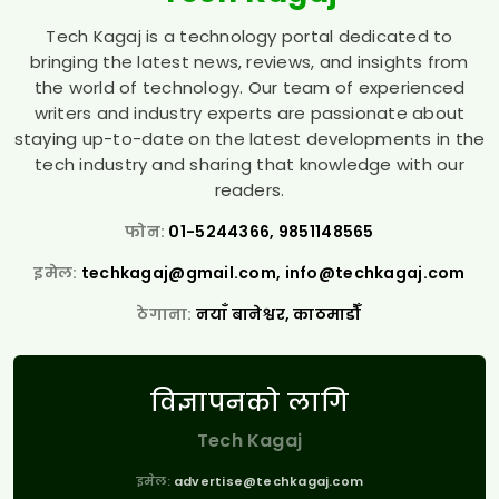
Tech Kagaj is a technology portal dedicated to
bringing the latest news, reviews, and insights from
the world of technology. Our team of experienced
writers and industry experts are passionate about
staying up-to-date on the latest developments in the
tech industry and sharing that knowledge with our
readers.
फोन:
01-5244366, 9851148565
इमेल:
techkagaj@gmail.com
,
info@techkagaj.com
ठेगाना:
नयाँ बानेश्वर, काठमाडौँ
विज्ञापनको लागि
Tech Kagaj
इमेल:
advertise@techkagaj.com