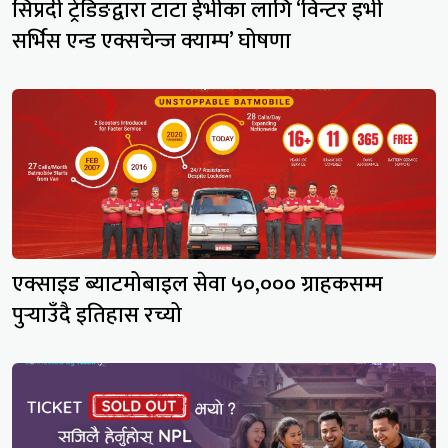
सिप्रदी ट्रेडिङद्वारा टाटा ईभीका लागि ‘विन्टर इभी
सर्भिस एन्ड एक्सचेन्ज क्याम्प’ घोषणा
एक्साइड ब्याटमोबाइल सेवा ५०,००० ग्राहकसम्म
पुर्‍याउँदै इतिहास रच्यो