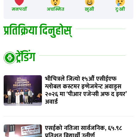
मनपर्यो
अचम्मित
खुसी
दुःखी
प्रतिक्रिया दिनुहोस्
ट्रेंडिंग
भीचित्रले जित्यो १५औं एसीईएफ
ग्लोबल कस्टमर इन्गेजमेन्ट अवाड्र्स
२०२६ मा ‘पीआर एजेन्सी अफ द इयर’
अवार्ड
एसईको नतिजा सार्वजनिक, ६५.९८
प्रतिशत विद्यार्थी उत्तीर्ण