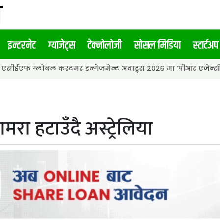
इन्टरनेट
ग्याजेट्स
टेक्नोलोजी
सोसल मिडिया
स्टार्टअप
बल कस्टमर इन्गेजमेन्ट अवाड्र्स २०२६ मा ‘पीआर एजेन्सी अफ द इयर’ अव
ामरा हटाउँदै अस्ट्रेलिया