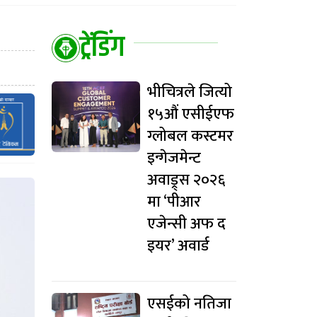
ट्रेंडिंग
भीचित्रले जित्यो
१५औं एसीईएफ
ग्लोबल कस्टमर
इन्गेजमेन्ट
अवाड्र्स २०२६
मा ‘पीआर
एजेन्सी अफ द
इयर’ अवार्ड
एसईको नतिजा