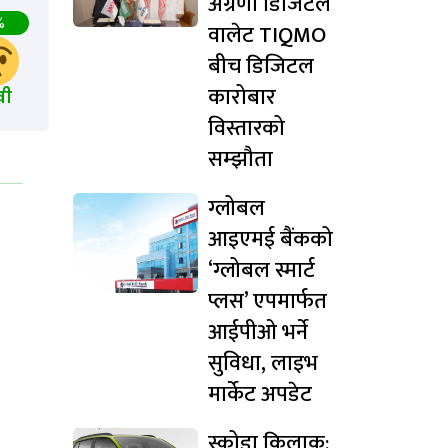
अग्रणी डिजिटल
%
वालेट TIQMO
बीच डिजिटल
कारोबार
खी
विस्तारको
सम्झौता
ग्लोबल
आइएमई बैंकको
‘ग्लोबल स्मार्ट
प्लस’ एपमार्फत
आईपीओ भर्ने
सुविधा, लाइभ
मार्केट अपडेट
स्कोडा किलाक: