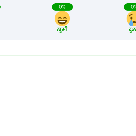
0%
0
खुसी
दुः