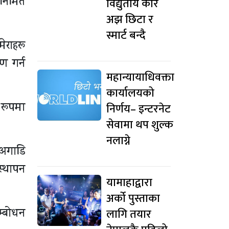
निर्मित
विद्युतीय कार
अझ छिटा र
स्मार्ट बन्दै
ेराहरू
ण गर्न
महान्यायाधिवक्ता
कार्यालयको
 रूपमा
निर्णय– इन्टरनेट
सेवामा थप शुल्क
नलाग्ने
 अगाडि
िस्थापन
यामाहाद्वारा
अर्को पुस्ताका
लागि तयार
सम्बोधन