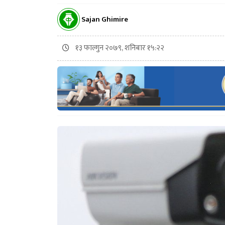
Sajan Ghimire
१३ फाल्गुन २०७९, शनिबार १५:२२