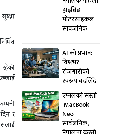
नेपालकै पहिलो
हाइब्रिड
ुरक्षा
मोटरसाइकल
सार्वजनिक
िर्मित
AI को प्रभाव:
विश्वभर
 रहेको
रोजगारीको
हरूलाई
स्वरूप बदलिँदै
एप्पलको सस्तो
‘MacBook
कम्पनी
Neo’
 दिन र
सार्वजनिक,
 यसलाई
नेपालमा कस्तो