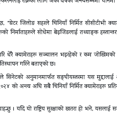
सङ्कलनलाई रोक्नका लागि अर्को वर्षको अन्त्यसम्ममा चीनमा 
“ग्रेटर जिलोङ सहरले चिनियाँ निर्मित सीसीटीभी क्याम
ूको निर्माताहरूले सोधेमा बेइजिङलाई तथ्याङ्क हस्तान्तर
भरि धेरै क्यामेराहरू सञ्चालन भइरहेको र कम जोखिमको
रतिस्थापन गरिने बताएको छ।
सनले सिनेटको अनुमानमार्फत सङ्घीयस्तरमा यस मुद्दालाई
२०२४ को अन्त्य अघि सबै चिनियाँ निर्मित क्यामेराहरू प्रत
ाहन्छु । यदि यो राष्ट्रिय सुरक्षाको खतरा हो भने, यसलाई 