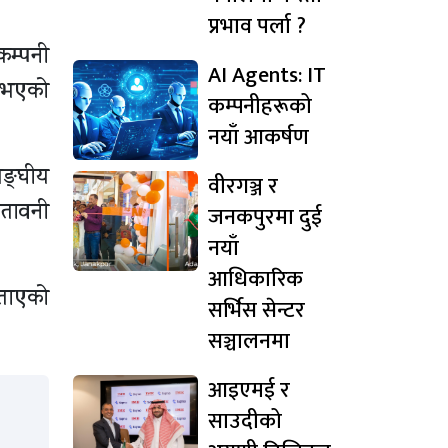
प्रभाव पर्ला ?
 कम्पनी
AI Agents: IT
ि भएको
कम्पनीहरूको
नयाँ आकर्षण
सङ्घीय
वीरगञ्ज र
ेतावनी
जनकपुरमा दुई
नयाँ
आधिकारिक
बताएको
सर्भिस सेन्टर
सञ्चालनमा
आइएमई र
साउदीको