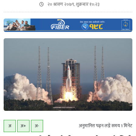
२० श्रावण २०७९, शुक्रबार १०:२३
अनुमानित्त पढ्न लग्ने समय
1
मिनेट
अ
अ+
अ-