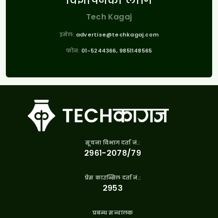
विज्ञापनको लागि
Tech Kagaj
इमेल:
advertise@techkagaj.com
फोन:
01-5244366, 9851148565
सूचना विभाग दर्ता नं.:
२९६१-२०७८/७९
प्रेस काउन्सिल दर्ता नं.:
२९५३
प्रबन्ध सन्चालक