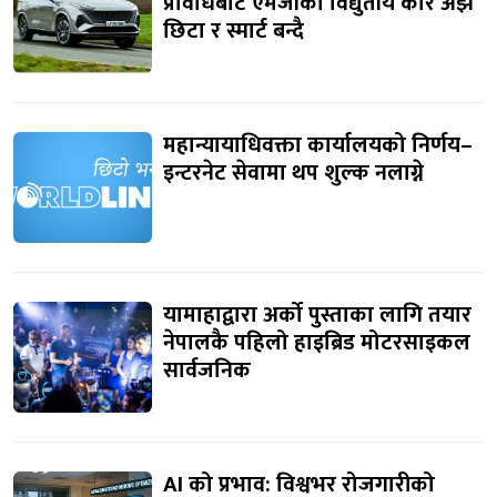
प्रविधिबाट एमजीका विद्युतीय कार अझ
छिटा र स्मार्ट बन्दै
महान्यायाधिवक्ता कार्यालयको निर्णय–
इन्टरनेट सेवामा थप शुल्क नलाग्ने
यामाहाद्वारा अर्को पुस्ताका लागि तयार
नेपालकै पहिलो हाइब्रिड मोटरसाइकल
सार्वजनिक
AI को प्रभाव: विश्वभर रोजगारीको