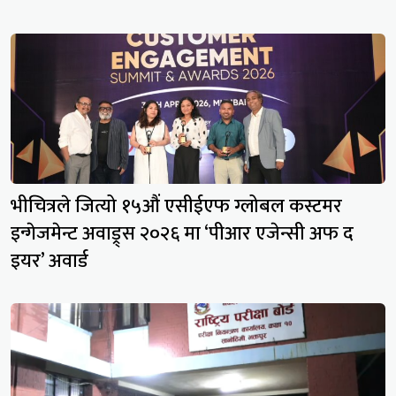
भीचित्रले जित्यो १५औं एसीईएफ ग्लोबल कस्टमर
इन्गेजमेन्ट अवाड्र्स २०२६ मा ‘पीआर एजेन्सी अफ द
इयर’ अवार्ड