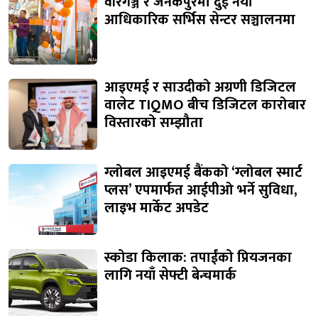
वीरगञ्ज र जनकपुरमा दुई नयाँ
आधिकारिक सर्भिस सेन्टर सञ्चालनमा
आइएमई र साउदीको अग्रणी डिजिटल
वालेट TIQMO बीच डिजिटल कारोबार
विस्तारको सम्झौता
ग्लोबल आइएमई बैंकको ‘ग्लोबल स्मार्ट
प्लस’ एपमार्फत आईपीओ भर्ने सुविधा,
लाइभ मार्केट अपडेट
स्कोडा किलाक: तपाईंको प्रियजनका
लागि नयाँ सेफ्टी बेन्चमार्क