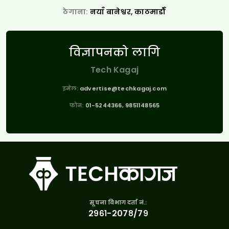
ठेगाना:
नयाँ बानेश्वर, काठमाडौँ
विज्ञापनको लागि
Tech Kagaj
इमेल:
advertise@techkagaj.com
फोन:
01-5244366, 9851148565
सूचना विभाग दर्ता नं.:
२९६१-२०७८/७९