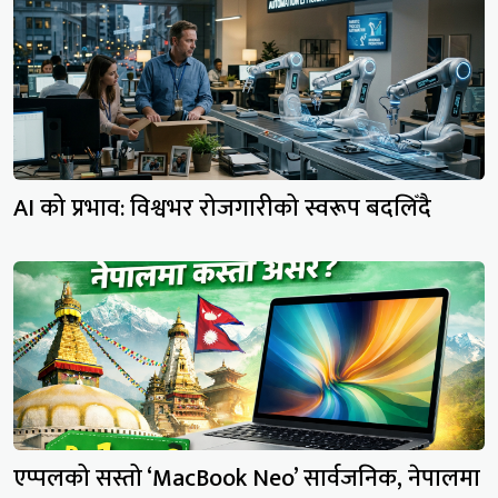
AI को प्रभाव: विश्वभर रोजगारीको स्वरूप बदलिँदै
एप्पलको सस्तो ‘MacBook Neo’ सार्वजनिक, नेपालमा