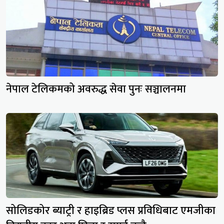
नेपाल टेलिकमको अवरुद्ध सेवा पुनः सञ्चालनमा
सोलिडकोर ब्याट्री र हाइब्रिड प्लस प्रविधिबाट एमजीका