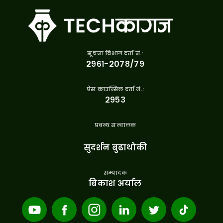
सूचना विभाग दर्ता नं.:
२९६१-२०७८/७९
प्रेस काउन्सिल दर्ता नं.:
२९५३
प्रबन्ध सन्चालक
सुदर्शन बुढाथोकी
सम्पादक
बिकाश अर्याल