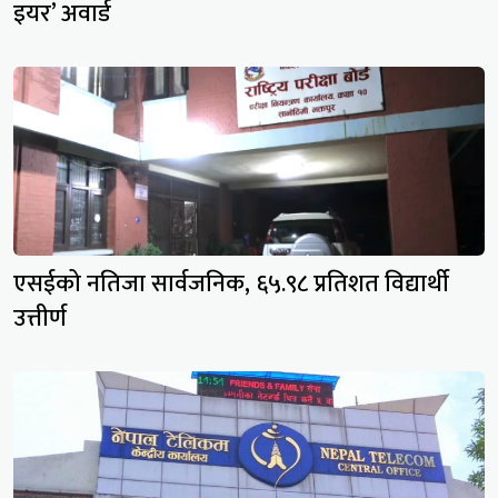
इयर’ अवार्ड
एसईको नतिजा सार्वजनिक, ६५.९८ प्रतिशत विद्यार्थी
उत्तीर्ण