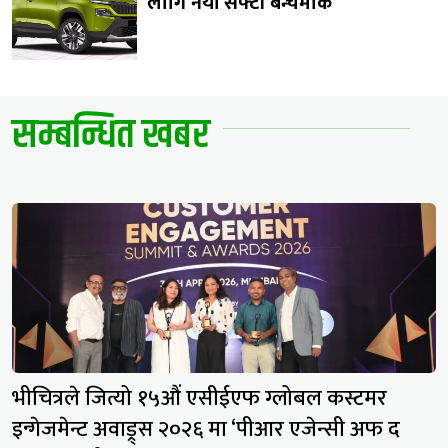
लागि नयाँ सेफ्टी बेन्चमार्क
सम्बन्धित खबर
भीचित्रले जित्यो १५औं एसीईएफ ग्लोबल कस्टमर
इन्गेजमेन्ट अवाड्र्स २०२६ मा ‘पीआर एजेन्सी अफ द