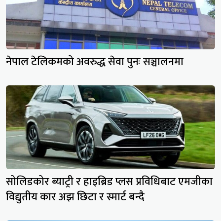
नेपाल टेलिकमको अवरुद्ध सेवा पुनः सञ्चालनमा
सोलिडकोर ब्याट्री र हाइब्रिड प्लस प्रविधिबाट एमजीका
विद्युतीय कार अझ छिटा र स्मार्ट बन्दै