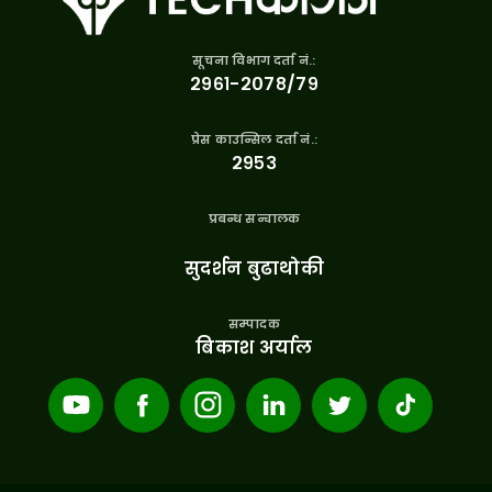
सूचना विभाग दर्ता नं.:
२९६१-२०७८/७९
प्रेस काउन्सिल दर्ता नं.:
२९५३
प्रबन्ध सन्चालक
सुदर्शन बुढाथोकी
सम्पादक
बिकाश अर्याल