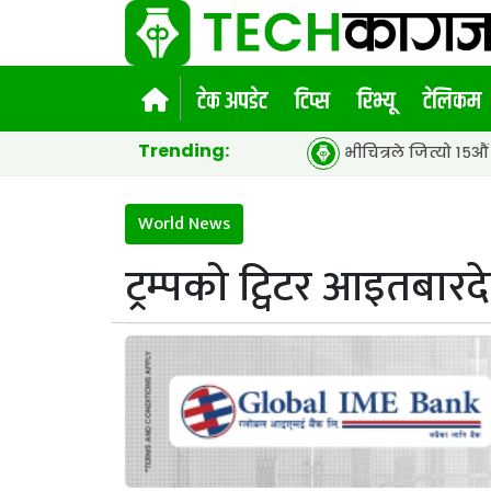
टेक अपडेट
टिप्स
रिभ्यू
टेलिकम
Trending:
भीचित्रले जित्यो १५औं एसीईएफ ग्ल
World News
ट्रम्पको ट्विटर आइतबारद