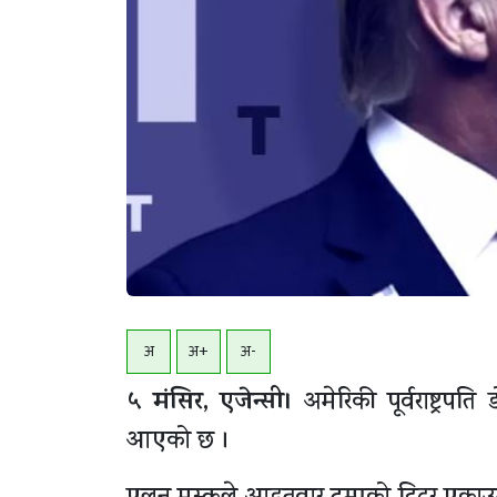
अ
अ+
अ-
५ मंसिर, एजेन्सी।
अमेरिकी पूर्वराष्ट्रप
आएको छ ।