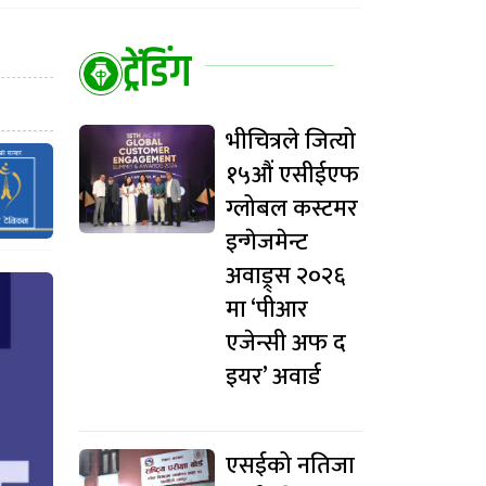
ट्रेंडिंग
भीचित्रले जित्यो
१५औं एसीईएफ
ग्लोबल कस्टमर
इन्गेजमेन्ट
अवाड्र्स २०२६
मा ‘पीआर
एजेन्सी अफ द
इयर’ अवार्ड
एसईको नतिजा