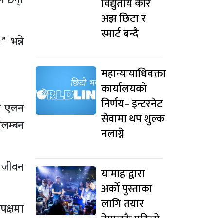
ा छन्।
विद्युतीय कार
अझ छिटा र
स्मार्ट बन्दै
 भन्ने
महान्यायाधिवक्ता
कार्यालयको
निर्णय– इन्टरनेट
लिक एलन
सेवामा थप शुल्क
िलम्बन
नलाग्ने
 आजीवन
यामाहाद्वारा
अर्को पुस्ताका
लागि तयार
पक्षमा