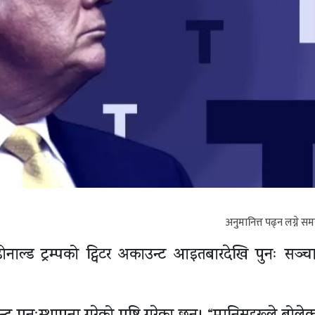
अनुमानित्त पढ्न लग्ने स
ति डोनाल्ड ट्रम्पको ट्विटर अकाउन्ट आइतबारदेखि पुनः सञ्