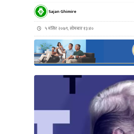
Sajan Ghimire
५ मंसिर २०७९, सोमबार १३:४०