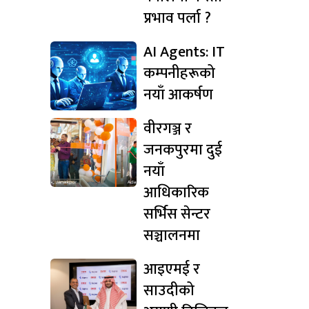
प्रभाव पर्ला ?
AI Agents: IT
कम्पनीहरूको
नयाँ आकर्षण
वीरगञ्ज र
जनकपुरमा दुई
नयाँ
आधिकारिक
सर्भिस सेन्टर
सञ्चालनमा
आइएमई र
साउदीको