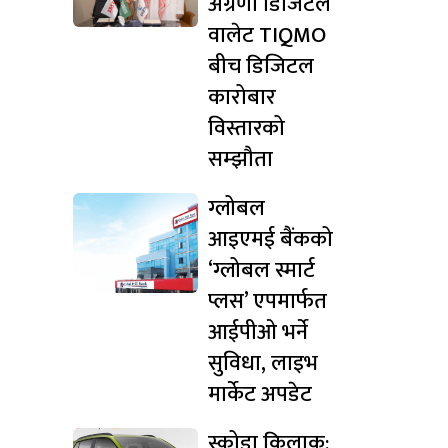
अग्रणी डिजिटल
वालेट TIQMO
बीच डिजिटल
कारोबार
विस्तारको
सम्झौता
ग्लोबल
आइएमई बैंकको
‘ग्लोबल स्मार्ट
प्लस’ एपमार्फत
आईपीओ भर्ने
सुविधा, लाइभ
मार्केट अपडेट
स्कोडा किलाक: