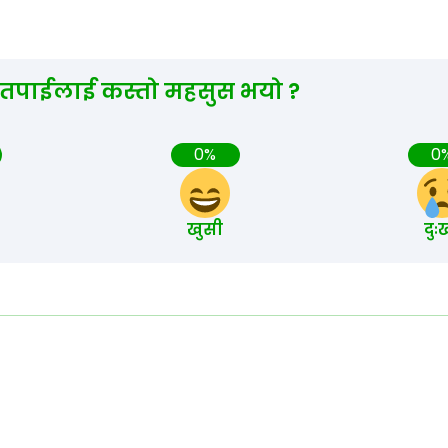
 तपाईलाई कस्तो महसुस भयो ?
0%
0
खुसी
दुः