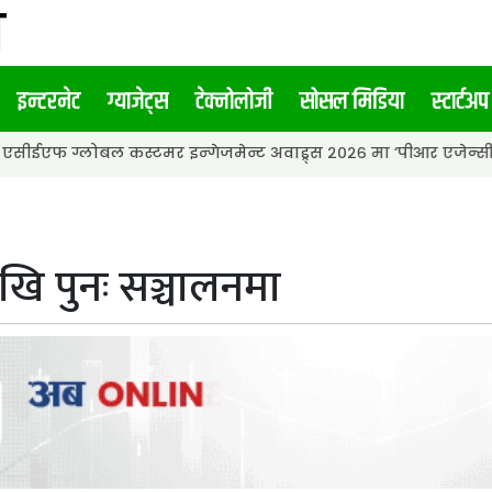
इन्टरनेट
ग्याजेट्स
टेक्नोलोजी
सोसल मिडिया
स्टार्टअप
ोबल कस्टमर इन्गेजमेन्ट अवाड्र्स २०२६ मा ‘पीआर एजेन्सी अफ द इयर’ अव
ेखि पुनः सञ्चालनमा