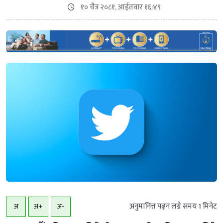
१० चैत्र २०८१, आईतवार १६:४९
अनुमानित्त पढ्न लग्ने समय
1
मिनेट
अ
अ+
अ-