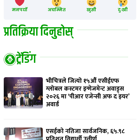
मनपर्यो
अचम्मित
खुसी
दुःखी
प्रतिक्रिया दिनुहोस्
ट्रेंडिंग
भीचित्रले जित्यो १५औं एसीईएफ
ग्लोबल कस्टमर इन्गेजमेन्ट अवाड्र्स
२०२६ मा ‘पीआर एजेन्सी अफ द इयर’
अवार्ड
एसईको नतिजा सार्वजनिक, ६५.९८
प्रतिशत विद्यार्थी उत्तीर्ण