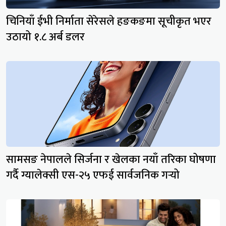
चिनियाँ ईभी निर्माता सेरेसले हङकङमा सूचीकृत भएर
उठायो १.८ अर्ब डलर
सामसङ नेपालले सिर्जना र खेलका नयाँ तरिका घोषणा
गर्दै ग्यालेक्सी एस-२५ एफई सार्वजनिक गर्‍यो