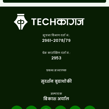
सूचना विभाग दर्ता नं.:
२९६१-२०७८/७९
प्रेस काउन्सिल दर्ता नं.:
२९५३
प्रबन्ध सन्चालक
सुदर्शन बुढाथोकी
सम्पादक
बिकाश अर्याल