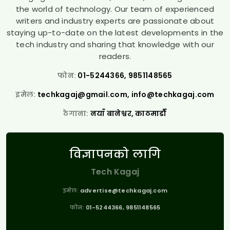
the world of technology. Our team of experienced
writers and industry experts are passionate about
staying up-to-date on the latest developments in the
tech industry and sharing that knowledge with our
readers.
फोन:
01-5244366, 9851148565
इमेल:
techkagaj@gmail.com
,
info@techkagaj.com
ठेगाना:
नयाँ बानेश्वर, काठमाडौँ
विज्ञापनको लागि
Tech Kagaj
इमेल:
advertise@techkagaj.com
फोन:
01-5244366, 9851148565