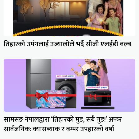
तिहारको उमंगलाई उज्यालोले भर्दै सीजी एलईडी बल्ब
सामसङ नेपालद्वारा ‘तिहारको मुड, सबै गुड!’ अफर
सार्वजनिक: क्यासब्याक र बम्पर उपहारको वर्षा