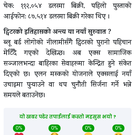
चेक: ११२,०५४ डलरमा बिक्री, पहिलो पुस्ताको
आईफोन: ८७,५१४ डलरमा बिक्री गरेका थिए ।
ट्विटरको इतिहासको अन्त्य या नयाँ सुरुवात ?
ब्लू बर्ड लोगोको नीलामीसँगै ट्विटरको पुरानो पहिचान
मेटिँदै गएको देखिन्छ। अब एक्स सामाजिक
सञ्जालभन्दा बाहिरका सेवाहरूमा केन्द्रित हुने संकेत
दिएको छ। एलन मस्कको योजनाले एक्सलाई नयाँ
उचाइमा पुर्‍याउने वा थप चुनौती सिर्जना गर्ने भन्ने
समयले बताउनेछ।
यो खबर पढेर तपाईलाई कस्तो महसुस भयो ?
0%
0%
0%
0%