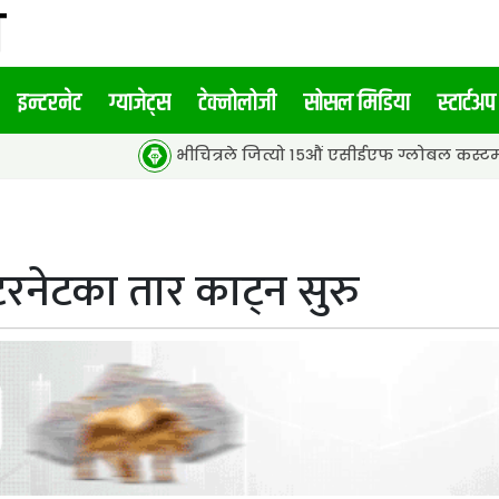
इन्टरनेट
ग्याजेट्स
टेक्नोलोजी
सोसल मिडिया
स्टार्टअप
भीचित्रले जित्यो १५औं एसीईएफ ग्लोबल कस्टमर इन्गेजमेन्ट अ
टरनेटका तार काट्न सुरु