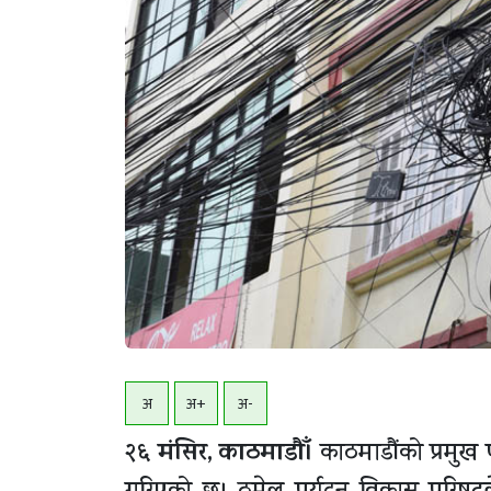
अ
अ+
अ-
२६ मंसिर, काठमाडाैँ।
काठमाडौंको प्रमुख प