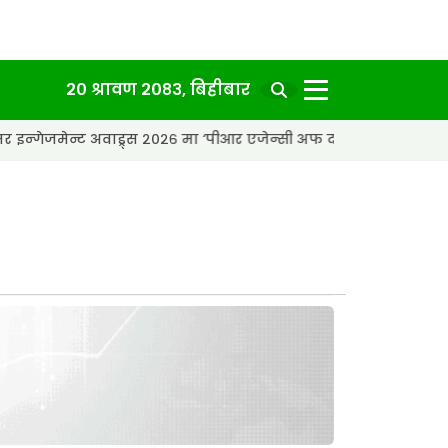
२० श्रावण २०८३, बिहीबार
वाड्र्स २०२६ मा ‘पीआर एजेन्सी अफ द इयर’ अवार्ड
एसईको नतिज