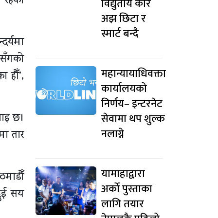
 रहेका
विद्युतीय कार
अझ छिटा र
स्मार्ट बन्दै
दर्यमा
ीसँगको
महान्यायाधिवक्ता
 हौँ’,
कार्यालयको
निर्णय– इन्टरनेट
सेवामा थप शुल्क
नाइ छ।
नलाग्ने
रमा तार
यामाहाद्वारा
माडौँ
अर्को पुस्ताका
दुई सय
लागि तयार