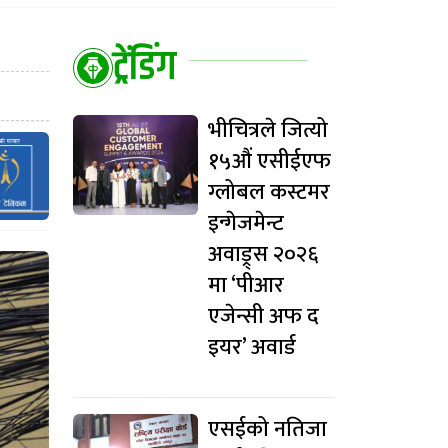
ट्रेंडिंग
भीचित्रले जित्यो
१५औं एसीईएफ
ग्लोबल कस्टमर
इन्गेजमेन्ट
अवाड्र्स २०२६
मा ‘पीआर
एजेन्सी अफ द
इयर’ अवार्ड
एसईको नतिजा