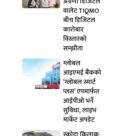
अग्रणी डिजिटल
वालेट TIQMO
बीच डिजिटल
कारोबार
विस्तारको
सम्झौता
ग्लोबल
आइएमई बैंकको
‘ग्लोबल स्मार्ट
प्लस’ एपमार्फत
आईपीओ भर्ने
सुविधा, लाइभ
मार्केट अपडेट
स्कोडा किलाक: