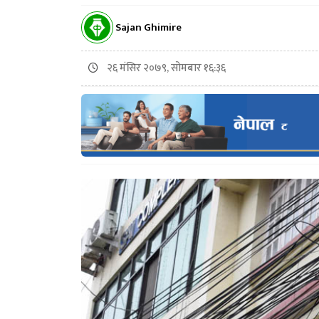
Sajan Ghimire
२६ मंसिर २०७९, सोमबार १६:३६