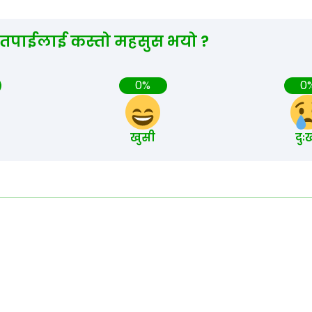
 तपाईलाई कस्तो महसुस भयो ?
0%
0
खुसी
दुः