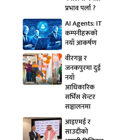
प्रभाव पर्ला ?
AI Agents: IT
कम्पनीहरूको
नयाँ आकर्षण
वीरगञ्ज र
जनकपुरमा दुई
नयाँ
आधिकारिक
सर्भिस सेन्टर
सञ्चालनमा
आइएमई र
साउदीको