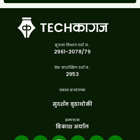
सूचना विभाग दर्ता नं.:
२९६१-२०७८/७९
प्रेस काउन्सिल दर्ता नं.:
२९५३
प्रबन्ध सन्चालक
सुदर्शन बुढाथोकी
सम्पादक
बिकाश अर्याल