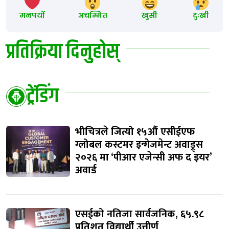
मनपर्यो
अचम्मित
खुसी
दुःखी
प्रतिक्रिया दिनुहोस्
ट्रेंडिंग
भीचित्रले जित्यो १५औं एसीईएफ
ग्लोबल कस्टमर इन्गेजमेन्ट अवाड्र्स
२०२६ मा ‘पीआर एजेन्सी अफ द इयर’
अवार्ड
एसईको नतिजा सार्वजनिक, ६५.९८
प्रतिशत विद्यार्थी उत्तीर्ण