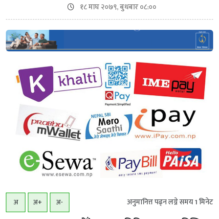
१८ माघ २०७९, बुधबार ०८:००
अनुमानित्त पढ्न लग्ने समय
1
मिनेट
अ
अ+
अ-