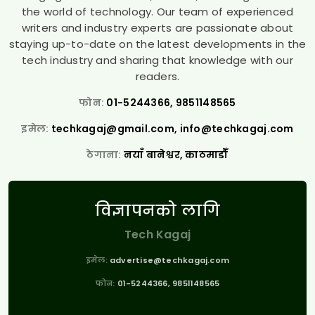
the world of technology. Our team of experienced
writers and industry experts are passionate about
staying up-to-date on the latest developments in the
tech industry and sharing that knowledge with our
readers.
फोन:
01-5244366, 9851148565
इमेल:
techkagaj@gmail.com
,
info@techkagaj.com
ठेगाना:
नयाँ बानेश्वर, काठमाडौँ
विज्ञापनको लागि
Tech Kagaj
इमेल:
advertise@techkagaj.com
फोन:
01-5244366, 9851148565