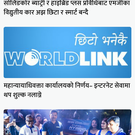
सोलिडकोर ब्याट्री र हाइब्रिड प्लस प्रविधिबाट एमजीका
विद्युतीय कार अझ छिटा र स्मार्ट बन्दै
महान्यायाधिवक्ता कार्यालयको निर्णय– इन्टरनेट सेवामा
थप शुल्क नलाग्ने