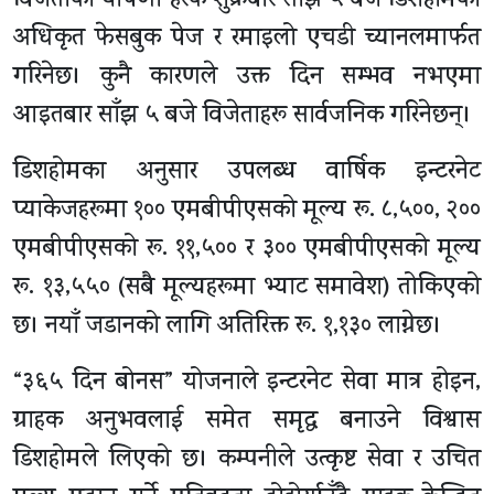
विजेताको घोषणा हरेक शुक्रबार साँझ ५ बजे डिशहोमको
अधिकृत फेसबुक पेज र रमाइलो एचडी च्यानलमार्फत
गरिनेछ। कुनै कारणले उक्त दिन सम्भव नभएमा
आइतबार साँझ ५ बजे विजेताहरू सार्वजनिक गरिनेछन्।
डिशहोमका अनुसार उपलब्ध वार्षिक इन्टरनेट
प्याकेजहरूमा १०० एमबीपीएसको मूल्य रू. ८,५००, २००
एमबीपीएसको रू. ११,५०० र ३०० एमबीपीएसको मूल्य
रू. १३,५५० (सबै मूल्यहरूमा भ्याट समावेश) तोकिएको
छ। नयाँ जडानको लागि अतिरिक्त रू. १,१३० लाग्नेछ।
“३६५ दिन बोनस” योजनाले इन्टरनेट सेवा मात्र होइन,
ग्राहक अनुभवलाई समेत समृद्ध बनाउने विश्वास
डिशहोमले लिएको छ। कम्पनीले उत्कृष्ट सेवा र उचित