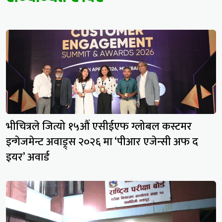
भीचित्रले जित्यो १५औं एसीईएफ ग्लोबल कस्टमर
इन्गेजमेन्ट अवाड्र्स २०२६ मा ‘पीआर एजेन्सी अफ द
इयर’ अवार्ड