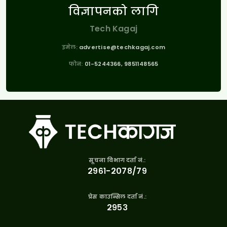
विज्ञापनको लागि
Tech Kagaj
इमेल:
advertise@techkagaj.com
फोन:
01-5244366, 9851148565
सूचना विभाग दर्ता नं.:
२९६१-२०७८/७९
प्रेस काउन्सिल दर्ता नं.:
२९५३