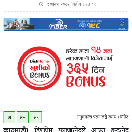
९ श्रावण २०८२, बिहीबार १७:०९
अनुमानित्त पढ्न लग्ने समय
1
मिनेट
अ
अ+
अ-
काठमाडौं।
डिशहोम फाइबरनेटले आफ्ना इन्टरनेट