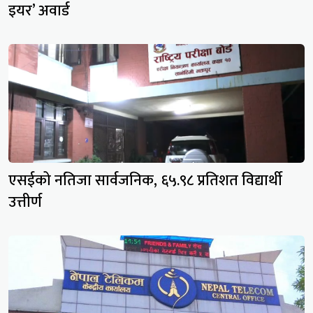
इयर’ अवार्ड
एसईको नतिजा सार्वजनिक, ६५.९८ प्रतिशत विद्यार्थी
उत्तीर्ण