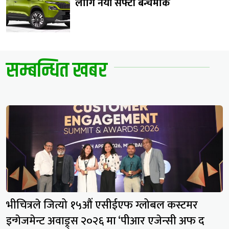
लागि नयाँ सेफ्टी बेन्चमार्क
सम्बन्धित खबर
भीचित्रले जित्यो १५औं एसीईएफ ग्लोबल कस्टमर
इन्गेजमेन्ट अवाड्र्स २०२६ मा ‘पीआर एजेन्सी अफ द