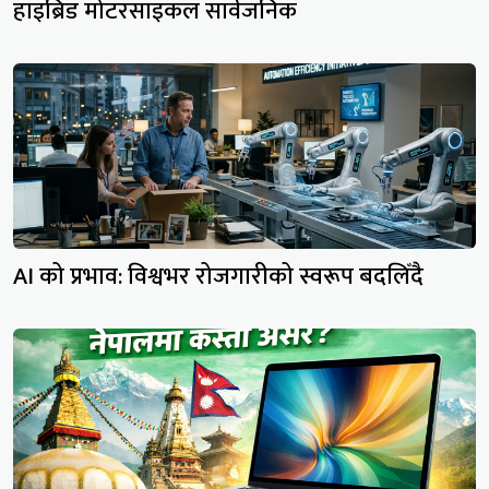
हाइब्रिड मोटरसाइकल सार्वजनिक
AI को प्रभाव: विश्वभर रोजगारीको स्वरूप बदलिँदै