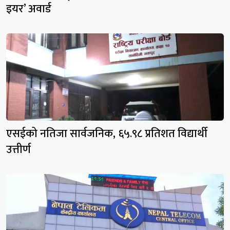
इयर’ अवार्ड
एसईको नतिजा सार्वजनिक, ६५.९८ प्रतिशत विद्यार्थी
उत्तीर्ण