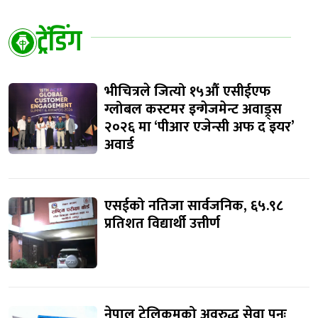
ट्रेंडिंग
भीचित्रले जित्यो १५औं एसीईएफ
ग्लोबल कस्टमर इन्गेजमेन्ट अवाड्र्स
२०२६ मा ‘पीआर एजेन्सी अफ द इयर’
अवार्ड
एसईको नतिजा सार्वजनिक, ६५.९८
प्रतिशत विद्यार्थी उत्तीर्ण
नेपाल टेलिकमको अवरुद्ध सेवा पुनः