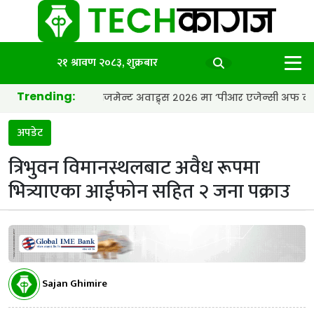
२१ श्रावण २०८३, शुक्रबार
Trending:
कस्टमर इन्गेजमेन्ट अवाड्र्स २०२६ मा ‘पीआर एजेन्सी अफ द इयर’ अवार्ड
अपडेट
त्रिभुवन विमानस्थलबाट अवैध रूपमा
भित्र्याएका आईफोन सहित २ जना पक्राउ
Sajan Ghimire