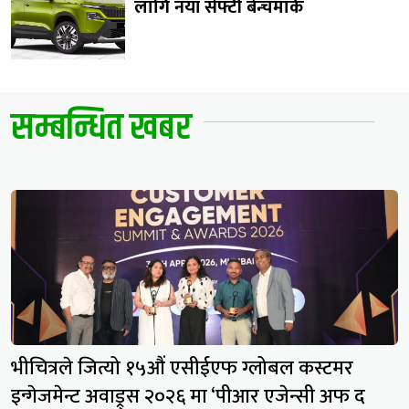
लागि नयाँ सेफ्टी बेन्चमार्क
सम्बन्धित खबर
भीचित्रले जित्यो १५औं एसीईएफ ग्लोबल कस्टमर
इन्गेजमेन्ट अवाड्र्स २०२६ मा ‘पीआर एजेन्सी अफ द