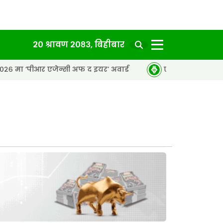
२० श्रावण २०८३, बिहीबार
एजेन्सी अफ द इयर’ अवार्ड
एसईको नतिजा सार्वजनिक, ६५.९८ प्रत