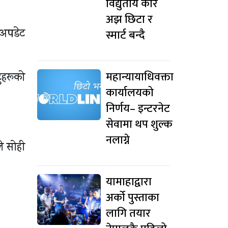
विद्युतीय कार
अझ छिटा र
स्मार्ट बन्दै
 अपडेट
महान्यायाधिवक्ता
ुहरूको
कार्यालयको
निर्णय– इन्टरनेट
सेवामा थप शुल्क
नलाग्ने
ले सोही
यामाहाद्वारा
अर्को पुस्ताका
लागि तयार