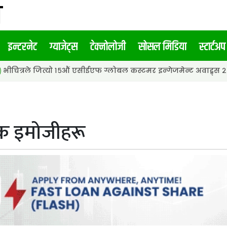
इन्टरनेट
ग्याजेट्स
टेक्नोलोजी
सोसल मिडिया
स्टार्टअप
्यो १५औं एसीईएफ ग्लोबल कस्टमर इन्गेजमेन्ट अवाड्र्स २०२६ मा ‘पीआर 
षक इमोजीहरू