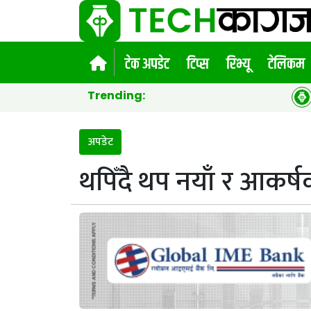
टेक अपडेट
टिप्स
रिभ्यू
टेलिकम
Trending:
भीचित्रले जित
अपडेट
थपिँदै थप नयाँ र आकर्