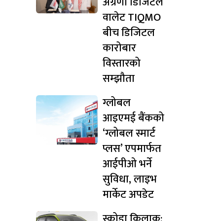
अग्रणी डिजिटल
वालेट TIQMO
बीच डिजिटल
कारोबार
विस्तारको
सम्झौता
ग्लोबल
आइएमई बैंकको
‘ग्लोबल स्मार्ट
प्लस’ एपमार्फत
आईपीओ भर्ने
सुविधा, लाइभ
मार्केट अपडेट
स्कोडा किलाक: