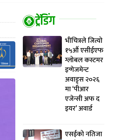
ट्रेंडिंग
भीचित्रले जित्यो
१५औं एसीईएफ
ग्लोबल कस्टमर
इन्गेजमेन्ट
अवाड्र्स २०२६
मा ‘पीआर
एजेन्सी अफ द
इयर’ अवार्ड
एसईको नतिजा