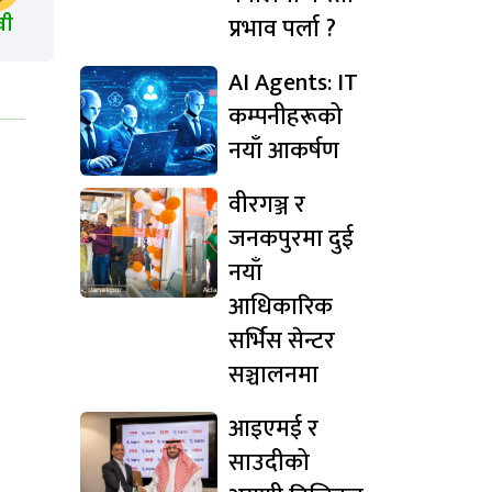
प्रभाव पर्ला ?
खी
AI Agents: IT
कम्पनीहरूको
नयाँ आकर्षण
वीरगञ्ज र
जनकपुरमा दुई
नयाँ
आधिकारिक
सर्भिस सेन्टर
सञ्चालनमा
आइएमई र
साउदीको