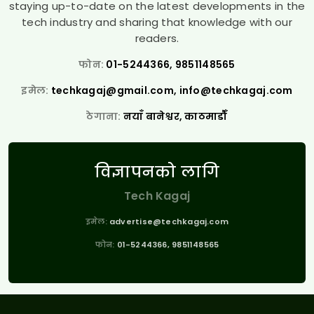
staying up-to-date on the latest developments in the
tech industry and sharing that knowledge with our
readers.
फोन:
01-5244366, 9851148565
इमेल:
techkagaj@gmail.com
,
info@techkagaj.com
ठेगाना:
नयाँ बानेश्वर, काठमाडौँ
विज्ञापनको लागि
Tech Kagaj
इमेल:
advertise@techkagaj.com
फोन:
01-5244366, 9851148565