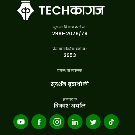
सूचना विभाग दर्ता नं.:
२९६१-२०७८/७९
प्रेस काउन्सिल दर्ता नं.:
२९५३
प्रबन्ध सन्चालक
सुदर्शन बुढाथोकी
सम्पादक
बिकाश अर्याल