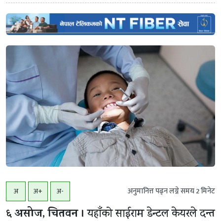
अनुमानित्त पढ्न लग्ने समय
2
मिनेट
अ
अ+
अ-
६ असोज, चितवन ।
यहाँको साईराम डेन्टल केयरले दन्त