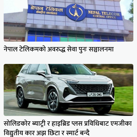
नेपाल टेलिकमको अवरुद्ध सेवा पुनः सञ्चालनमा
सोलिडकोर ब्याट्री र हाइब्रिड प्लस प्रविधिबाट एमजीका
विद्युतीय कार अझ छिटा र स्मार्ट बन्दै