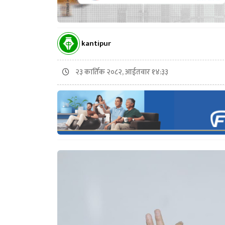
kantipur
२३ कार्तिक २०८२, आईतवार १४:३३