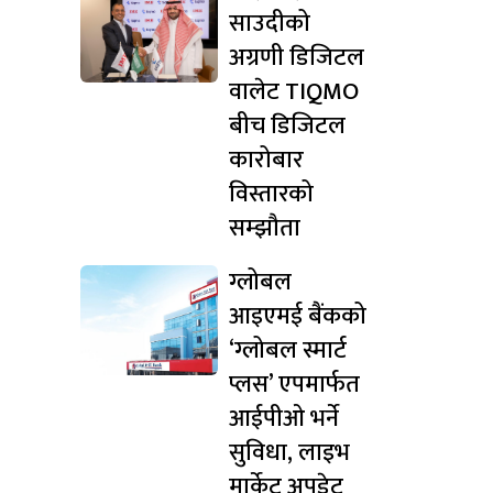
साउदीको
अग्रणी डिजिटल
वालेट TIQMO
बीच डिजिटल
कारोबार
विस्तारको
सम्झौता
ग्लोबल
आइएमई बैंकको
‘ग्लोबल स्मार्ट
प्लस’ एपमार्फत
आईपीओ भर्ने
सुविधा, लाइभ
मार्केट अपडेट