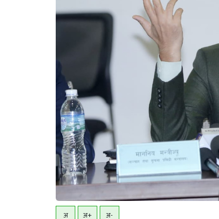
अ
अ+
अ-