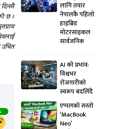
लागि तयार
 दिनमै
नेपालकै पहिलो
ेको छ ।
हाइब्रिड
तप्राय
मोटरसाइकल
चिवलाई
सार्वजनिक
ु उचित
AI को प्रभाव:
विश्वभर
रोजगारीको
स्वरूप बदलिँदै
एप्पलको सस्तो
%
‘MacBook
Neo’