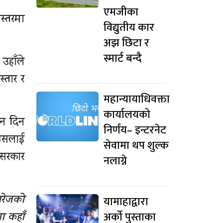
एमजीका
स्तरमा
विद्युतीय कार
अझ छिटा र
स्मार्ट बन्दै
उहाँले
्तार र
महान्यायाधिवक्ता
कार्यालयको
ान दिन
निर्णय– इन्टरनेट
्यसलाई
सेवामा थप शुल्क
 सरकार
नलाग्ने
भरेजको
यामाहाद्वारा
अर्को पुस्ताका
ा कहाँ