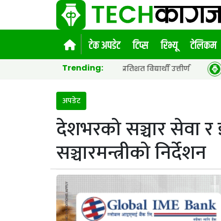
टेक अपडेट
टिप्स
रिभ्यू
टेलिकम
Trending:
 सार्वजनिक, ६५.९८ प्रतिशत विद्यार्थी उत्तीर्ण
नेपाल टेलिकम
अपडेट
देशभरको सञ्चार सेवा र 
सञ्चारमन्त्रीको निर्देशन