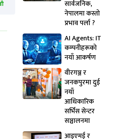
सार्वजनिक,
खी
नेपालमा कस्तो
प्रभाव पर्ला ?
AI Agents: IT
कम्पनीहरूको
नयाँ आकर्षण
वीरगञ्ज र
जनकपुरमा दुई
नयाँ
आधिकारिक
सर्भिस सेन्टर
सञ्चालनमा
आइएमई र