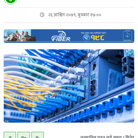
२६ आश्विन २०७९, बुधबार १७:००
अनुमानित्त पढ्न लग्ने समय
1
मिनेट
अ
अ+
अ-