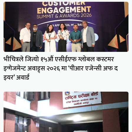
भीचित्रले जित्यो १५औं एसीईएफ ग्लोबल कस्टमर
इन्गेजमेन्ट अवाड्र्स २०२६ मा ‘पीआर एजेन्सी अफ द
इयर’ अवार्ड