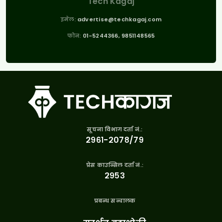
Tech Kagaj
इमेल:
advertise@techkagaj.com
फोन:
01-5244366, 9851148565
सूचना विभाग दर्ता नं.:
२९६१-२०७८/७९
प्रेस काउन्सिल दर्ता नं.:
२९५३
प्रबन्ध सन्चालक