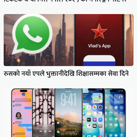
रुसको नयाँ एपले भुक्तानीदेखि शिक्षासम्मका सेवा दिने