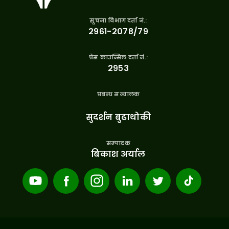
सूचना विभाग दर्ता नं.:
२९६१-२०७८/७९
प्रेस काउन्सिल दर्ता नं.:
२९५३
प्रबन्ध सन्चालक
सुदर्शन बुढाथोकी
सम्पादक
बिकाश अर्याल