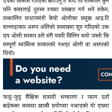
एपको विकास गरिएको बताउनु त भयो तर सरकारले कुनै
पनि कामलाई दुरुस्त रुपमा यसबाट गर्न भने सकेन,
तत्कालिन प्राधानमंत्री केपी ओलीका प्रमुख आइ.टि
सल्लाहाकार अस्गर अलिको प्रस्तावमा शुरु गरिएको उक्त
एप ओली सरकार ढले संगै यसरि विलिन भयो जस्तो कि
सम्पूर्ण स्वामित्व सरकारको नभएर ओली वा अस्गरको
थियो।
फाट्ट-फुट्ट शैक्षिक सामग्री भण्डारण र प्यान दर्ता
बाहेकका काममा खास्सै प्रयोगमा नआएको यो एपमा