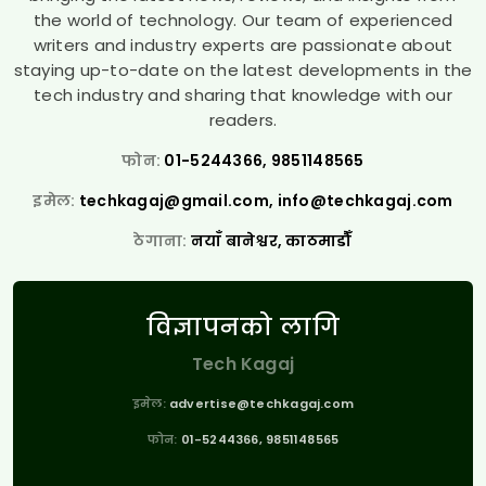
the world of technology. Our team of experienced
writers and industry experts are passionate about
staying up-to-date on the latest developments in the
tech industry and sharing that knowledge with our
readers.
फोन:
01-5244366, 9851148565
इमेल:
techkagaj@gmail.com
,
info@techkagaj.com
ठेगाना:
नयाँ बानेश्वर, काठमाडौँ
विज्ञापनको लागि
Tech Kagaj
इमेल:
advertise@techkagaj.com
फोन:
01-5244366, 9851148565