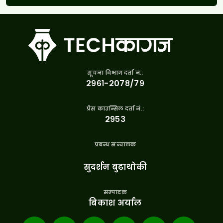
सूचना विभाग दर्ता नं.:
२९६१-२०७८/७९
प्रेस काउन्सिल दर्ता नं.:
२९५३
प्रबन्ध सन्चालक
सुदर्शन बुढाथोकी
सम्पादक
बिकाश अर्याल