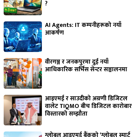
?
AI Agents: IT कम्पनीहरूको नयाँ
आकर्षण
वीरगञ्ज र जनकपुरमा दुई नयाँ
आधिकारिक सर्भिस सेन्टर सञ्चालनमा
आइएमई र साउदीको अग्रणी डिजिटल
वालेट TIQMO बीच डिजिटल कारोबार
विस्तारको सम्झौता
ग्लोबल आइएमई बैंकको ‘ग्लोबल स्मार्ट