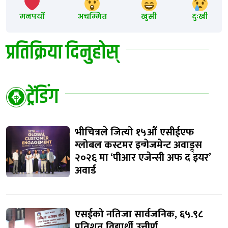
मनपर्यो
अचम्मित
खुसी
दुःखी
प्रतिक्रिया दिनुहोस्
ट्रेंडिंग
भीचित्रले जित्यो १५औं एसीईएफ
ग्लोबल कस्टमर इन्गेजमेन्ट अवाड्र्स
२०२६ मा ‘पीआर एजेन्सी अफ द इयर’
अवार्ड
एसईको नतिजा सार्वजनिक, ६५.९८
प्रतिशत विद्यार्थी उत्तीर्ण