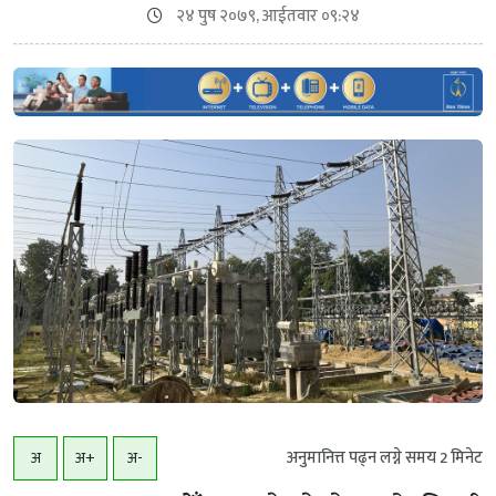
२४ पुष २०७९, आईतवार ०९:२४
अनुमानित्त पढ्न लग्ने समय
2
मिनेट
अ
अ+
अ-