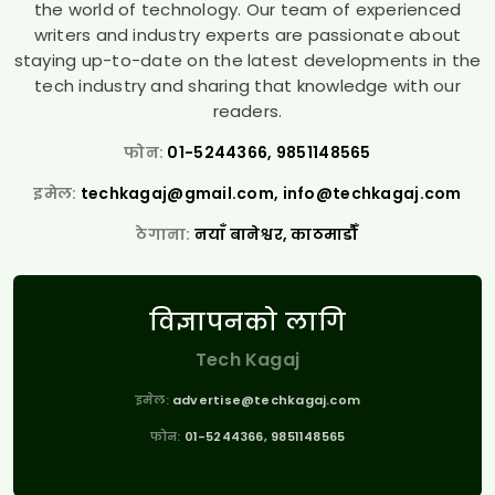
the world of technology. Our team of experienced
writers and industry experts are passionate about
staying up-to-date on the latest developments in the
tech industry and sharing that knowledge with our
readers.
फोन:
01-5244366, 9851148565
इमेल:
techkagaj@gmail.com
,
info@techkagaj.com
ठेगाना:
नयाँ बानेश्वर, काठमाडौँ
विज्ञापनको लागि
Tech Kagaj
इमेल:
advertise@techkagaj.com
फोन:
01-5244366, 9851148565