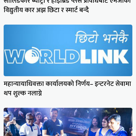
सोलिडकोर ब्याट्री र हाइब्रिड प्लस प्रविधिबाट एमजीका
विद्युतीय कार अझ छिटा र स्मार्ट बन्दै
महान्यायाधिवक्ता कार्यालयको निर्णय– इन्टरनेट सेवामा
थप शुल्क नलाग्ने