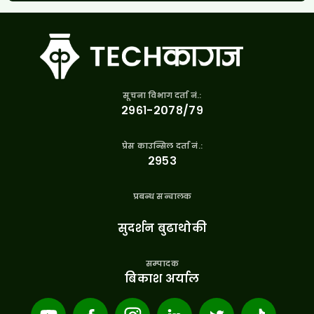
सूचना विभाग दर्ता नं.:
२९६१-२०७८/७९
प्रेस काउन्सिल दर्ता नं.:
२९५३
प्रबन्ध सन्चालक
सुदर्शन बुढाथोकी
सम्पादक
बिकाश अर्याल