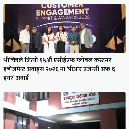
भीचित्रले जित्यो १५औं एसीईएफ ग्लोबल कस्टमर
इन्गेजमेन्ट अवाड्र्स २०२६ मा ‘पीआर एजेन्सी अफ द
इयर’ अवार्ड