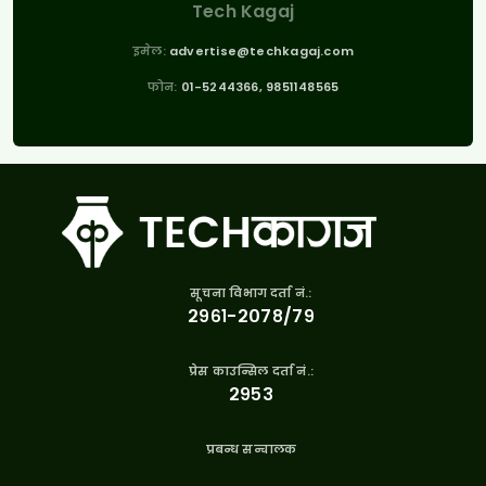
Tech Kagaj
इमेल:
advertise@techkagaj.com
फोन:
01-5244366, 9851148565
सूचना विभाग दर्ता नं.:
२९६१-२०७८/७९
प्रेस काउन्सिल दर्ता नं.:
२९५३
प्रबन्ध सन्चालक