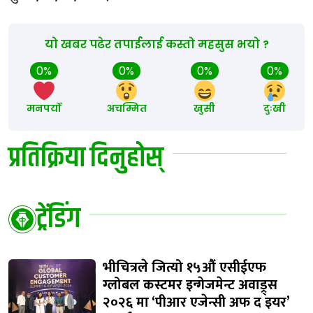
यो खबर पढेर तपाईलाई कस्तो महसुस भयो ?
0%
0%
0%
0%
मनपर्यो
अचम्मित
खुसी
दुःखी
प्रतिक्रिया दिनुहोस्
ट्रेंडिंग
भीचित्रले जित्यो १५औं एसीईएफ
ग्लोबल कस्टमर इन्गेजमेन्ट अवाड्र्स
२०२६ मा ‘पीआर एजेन्सी अफ द इयर’