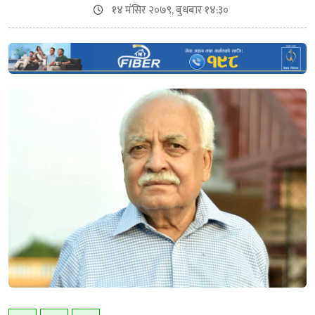
१४ मंसिर २०७९, बुधबार १४:३०