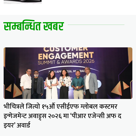
सम्बन्धित खबर
भीचित्रले जित्यो १५औं एसीईएफ ग्लोबल कस्टमर
इन्गेजमेन्ट अवाड्र्स २०२६ मा ‘पीआर एजेन्सी अफ द
इयर’ अवार्ड