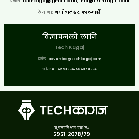
इमेल:
techkagaj@gmail.com
,
info@techkagaj.com
ठेगाना:
नयाँ बानेश्वर, काठमाडौँ
विज्ञापनको लागि
Tech Kagaj
इमेल:
advertise@techkagaj.com
फोन:
01-5244366, 9851148565
सूचना विभाग दर्ता नं.:
२९६१-२०७८/७९