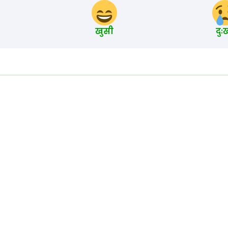
खुसी
दुः