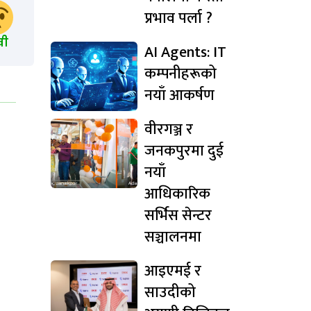
प्रभाव पर्ला ?
खी
AI Agents: IT
कम्पनीहरूको
नयाँ आकर्षण
वीरगञ्ज र
जनकपुरमा दुई
नयाँ
आधिकारिक
सर्भिस सेन्टर
सञ्चालनमा
आइएमई र
साउदीको