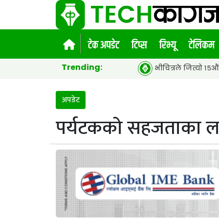
टेक अपडेट
टिप्स
रिभ्यू
टेलिकम
Trending:
भीचित्रले जित्यो १५औं एसीईएफ ग्
अपडेट
पर्यटकको सहजताका ला