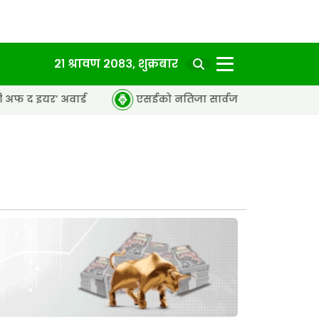
२१ श्रावण २०८३, शुक्रबार
अवार्ड
एसईको नतिजा सार्वजनिक, ६५.९८ प्रतिशत विद्यार्थी उत्त