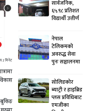
सार्वजनिक,
६५.९८ प्रतिशत
विद्यार्थी उत्तीर्ण
नेपाल
टेलिकमको
अवरुद्ध सेवा
मय
2
मिनेट
पुनः सञ्चालनमा
त्रामा
 विकास
सोलिडकोर
ब्याट्री र हाइब्रिड
प्लस प्रविधिबाट
 बुकिङ
एमजीका
 सुरुमा