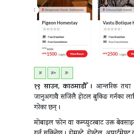
अ
अ+
अ-
१९ साउन, काठमाडाैँ ।
आन्तरिक तथा बा
जानुअगावै सजिलै होटल बुकिङ गर्नका ला
गरेका छन् ।
मोबाइल फोन वा कम्प्युटरबाट उक्त बेवसा
गर्न सकिनेछ । होमस्टे, होस्टेल, अपार्टमे