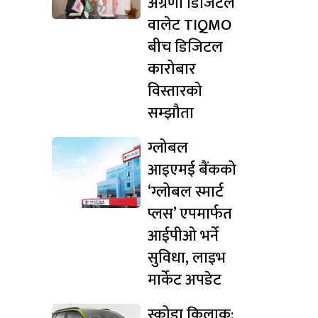
अग्रणी डिजिटल
वालेट TIQMO
बीच डिजिटल
कारोबार
विस्तारको
सम्झौता
ग्लोबल
आइएमई बैंकको
‘ग्लोबल स्मार्ट
प्लस’ एपमार्फत
आईपीओ भर्ने
सुविधा, लाइभ
मार्केट अपडेट
स्कोडा किलाक: