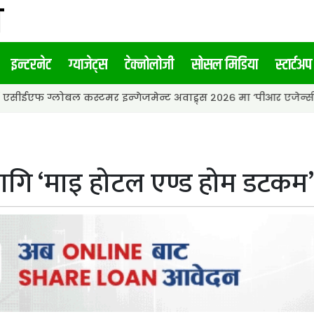
इन्टरनेट
ग्याजेट्स
टेक्नोलोजी
सोसल मिडिया
स्टार्टअप
लोबल कस्टमर इन्गेजमेन्ट अवाड्र्स २०२६ मा ‘पीआर एजेन्सी अफ द इयर’ 
गि ‘माइ होटल एण्ड होम डटकम’