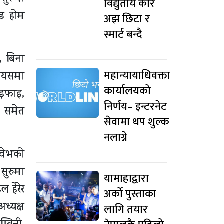
विद्युतीय कार
्ड होम
अझ छिटा र
स्मार्ट बन्दै
, बिना
महान्यायाधिवक्ता
। यसमा
कार्यालयको
ाइफाइ,
निर्णय– इन्टरनेट
ो समेत
सेवामा थप शुल्क
नलाग्ने
 वेभको
सुरुमा
यामाहाद्वारा
 हेरेर
अर्को पुस्ताका
ध्यक्ष
लागि तयार