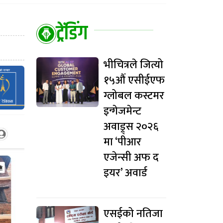
ट्रेंडिंग
भीचित्रले जित्यो
१५औं एसीईएफ
ग्लोबल कस्टमर
इन्गेजमेन्ट
अवाड्र्स २०२६
मा ‘पीआर
एजेन्सी अफ द
इयर’ अवार्ड
एसईको नतिजा