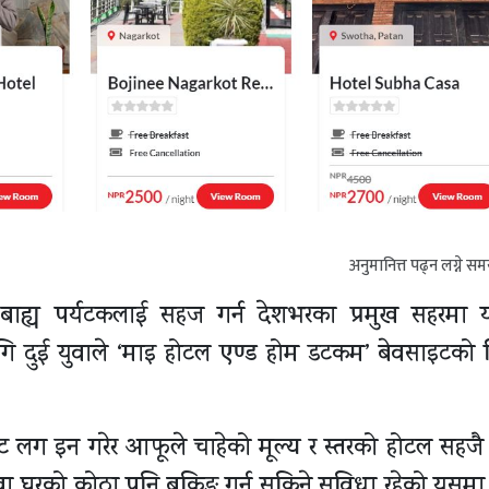
अनुमानित्त पढ्न लग्ने स
ह्य पर्यटकलाई सहज गर्न देशभरका प्रमुख सहरमा या
गि दुई युवाले ‘माइ होटल एण्ड होम डटकम’ बेवसाइटको
इट लग इन गरेर आफूले चाहेको मूल्य र स्तरको होटल सहजै
ण्ट वा घरको कोठा पनि बुकिङ गर्न सकिने सुविधा रहेको यसमा