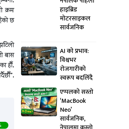
नेपालकै पहिलो
्बिनी,
हाइब्रिड
ो क्रम
मोटरसाइकल
हेको छ
सार्वजनिक
्झटिलो
AI को प्रभाव:
री बास
विश्वभर
का हौँ,
रोजगारीको
ैछौँ”,
स्वरूप बदलिँदै
एप्पलको सस्तो
‘MacBook
Neo’
सार्वजनिक,
%
नेपालमा कस्तो