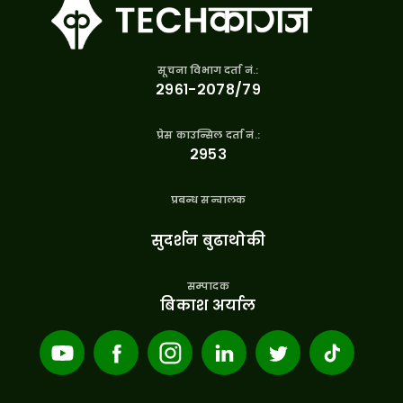
सूचना विभाग दर्ता नं.:
२९६१-२०७८/७९
प्रेस काउन्सिल दर्ता नं.:
२९५३
प्रबन्ध सन्चालक
सुदर्शन बुढाथोकी
सम्पादक
बिकाश अर्याल