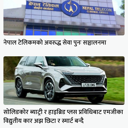
नेपाल टेलिकमको अवरुद्ध सेवा पुनः सञ्चालनमा
सोलिडकोर ब्याट्री र हाइब्रिड प्लस प्रविधिबाट एमजीका
विद्युतीय कार अझ छिटा र स्मार्ट बन्दै